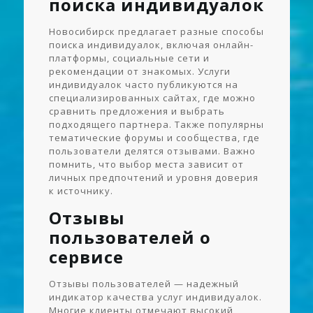
поиска индивидуалок
Новосибирск предлагает разные способы
поиска индивидуалок, включая онлайн-
платформы, социальные сети и
рекомендации от знакомых. Услуги
индивидуалок часто публикуются на
специализированных сайтах, где можно
сравнить предложения и выбрать
подходящего партнера. Также популярны
тематические форумы и сообщества, где
пользователи делятся отзывами. Важно
помнить, что выбор места зависит от
личных предпочтений и уровня доверия
к источнику.
Отзывы
пользователей о
сервисе
Отзывы пользователей — надежный
индикатор качества услуг индивидуалок.
Многие клиенты отмечают высокий