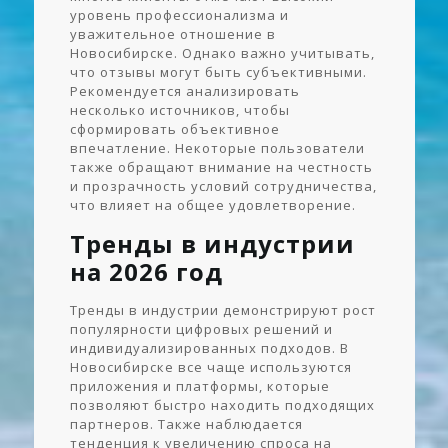
уровень профессионализма и
уважительное отношение в
Новосибирске. Однако важно учитывать,
что отзывы могут быть субъективными.
Рекомендуется анализировать
несколько источников, чтобы
сформировать объективное
впечатление. Некоторые пользователи
также обращают внимание на честность
и прозрачность условий сотрудничества,
что влияет на общее удовлетворение.
Тренды в индустрии
на 2026 год
Тренды в индустрии демонстрируют рост
популярности цифровых решений и
индивидуализированных подходов. В
Новосибирске все чаще используются
приложения и платформы, которые
позволяют быстро находить подходящих
партнеров. Также наблюдается
тенденция к увеличению спроса на