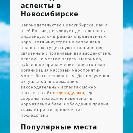
аспекты в
Новосибирске
Законодательство Новосибирска, как и
всей России, регулирует деятельность
индивидуалок в рамках определенных
норм. Хотя индустрия не запрещена
полностью, существуют ограничения,
связанные с правилами взаимодействия,
рекламы и местом встреч. Например,
публичное привлечение клиентов или
организация массовых мероприятий
может быть незаконным. Для получения
актуальной информации о
законодательных аспектах можно
посетить сайт
индивидуалки
, где
собраны последние изменения в
нормативной базе. Соблюдение правил
снижает риски юридических
последствий.
Популярные места