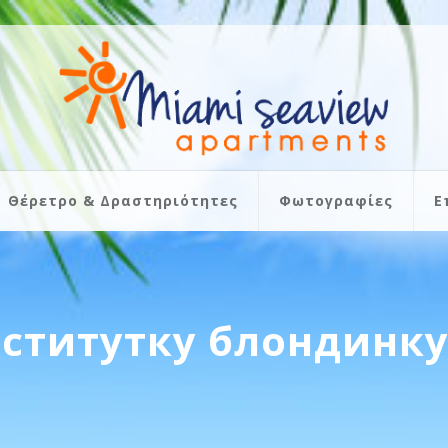
Θέρετρο & Δραστηριότητες
Φωτογραφίες
Ε
оститутку блондинку