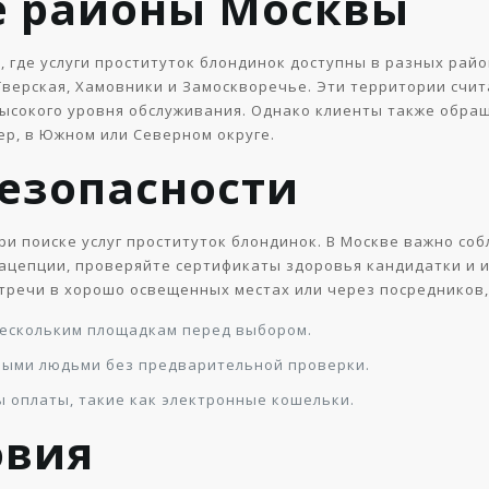
е районы Москвы
 где услуги проституток блондинок доступны в разных рай
 Тверская, Хамовники и Замоскворечье. Эти территории сч
высокого уровня обслуживания. Однако клиенты также обра
ер, в Южном или Северном округе.
безопасности
ри поиске услуг проституток блондинок. В Москве важно со
рацепции, проверяйте сертификаты здоровья кандидатки и 
тречи в хорошо освещенных местах или через посредников
ескольким площадкам перед выбором.
ными людьми без предварительной проверки.
 оплаты, такие как электронные кошельки.
овия