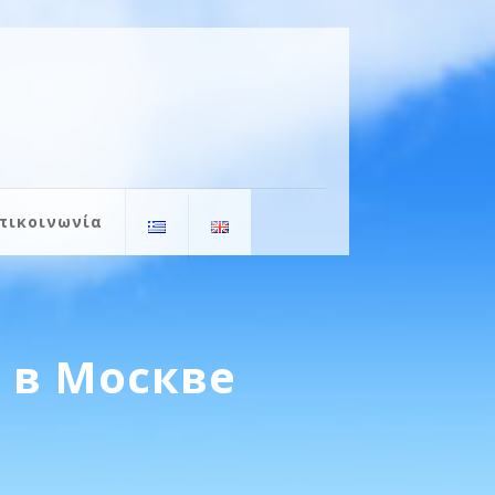
πικοινωνία
 в Москве