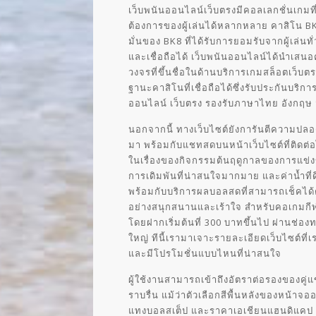
เว็บพนันออนไลน์เว็บตรงมีคอลเลกชั่นเกมท
ต้องการของผู้เล่นได้หลากหลาย คาสิโน BK8 
มั่นของ BK8 ที่ได้รับการยอมรับจากผู้เล่นท
และเชื่อถือได้ เว็บพนันออนไลน์ได้นำเส
วงจรที่ขึ้นชื่อในด้านบริการเกมสล็อตเว็บ
ฐานะคาสิโนที่เชื่อถือได้ซึ่งรับประกันบริก
ออนไลน์ เว็บตรง รองรับภาษาไทย อังกฤษ จ
นอกจากนี้ ทางเว็บไซต์ยังการันตีความปลอด
มา พร้อมกับแชทสดบนหน้าเว็บไซต์ที่ติดต่
ในเรื่องของกิจกรรมต้นฤดูกาลของการแข่งขัน
การเดิมพันที่น่าสนใจมากมาย และค่าน้ำที่
พร้อมกับบริการผลบอลสดที่สามารถเช็คได้
อย่างสนุกสนานและเร้าใจ สำหรับคอเกมกีฬา
โดยฝากเริ่มต้นที่ 300 บาทขึ้นไป ผ่านช่อ
ใหญ่ ทีนี้เรามาเจาะรายละเอียดเว็บไซต์ที่เ
และมีโปรโมชั่นแบบไหนที่น่าสนใจ
ผู้ใช้งานสามารถเข้าถึงอัตราต่อรองของคู
ราบรื่น แม้ว่าตัวเลือกสีพื้นหลังของหน้า
แทงบอลสเต็ป และราคาเอเชียนแฮนดิแคป ค