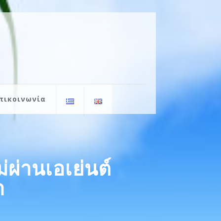
πικοινωνία
่ผ่านเอเย่นต์
ำ