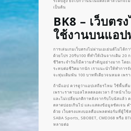
ระดับสูง ยิ่งไปกว่านั้นในแต่ละคาสิโนก็จ
เป็นต้น
BK8 – เว็บตรงไม
ใช้งานบนแอปพล
การเล่นเกมเว็บตรงไม่ผ่านเอเย่นต์ไม่ได้ก
ด้วยโปร 20รับ100 ที่ทำให้เงินจากเดิม 20
ชีวิตระจำวันก็มีความสำคัญอย่างมาก โดยเฉ
ระทบต่อชีวิตมากนัก เราแนะนำให้ทำการจัด
จะทุ่มเดิมพัน 100 บาททีเดียวจนหมด เพรา
ถ้ามีแอป ควรดูว่าแอปเสถียรไหม ใช้พื้นท
เพราะราคาบอลไหลตลอดเวลา ถ้าหน้าเว็บค้างห
และไม่เปลี่ยนกติกาหลังจากรับโบนัสแล้ว ค
ตลาดบ่อยเกินไป และแสดงข้อมูลชัดเจน คำว
ด้วย เว็บตรงแทงบอลคือแพลตฟอร์มที่ผู้ใช้ส
SABA Sports, SBOBET, CMD368 หรือ BTi S
หลายต่อ