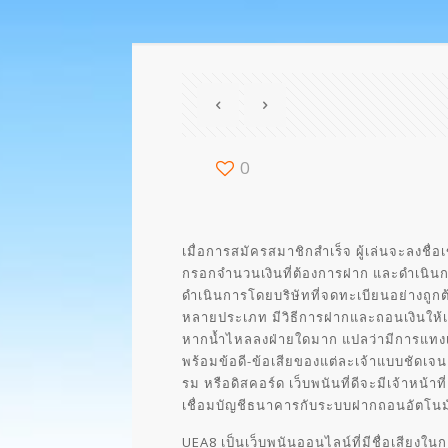
0
เมื่อการสมัครสมาชิกสำเร็จ ผู้เล่นจะลงชื่อเข
กรอกจำนวนเงินที่ต้องการฝาก และดำเนินการ
ดำเนินการโดยบริษัทที่จดทะเบียนอย่างถ
หลายประเภท มีวิธีการฝากและถอนเงินให
หากน้ำไหลลงฝ่ายใดมาก แปลว่ามีการแทงเยอะ
พร้อมข้อดี-ข้อเสียของแต่ละเจ้าแบบชัดเจน
รม หรือดิสคอร์ด เว็บพนันที่ดีจะมีเจ้าหน้
เชื่อมบัญชีธนาคารกับระบบฝากถอนอัตโนมัต
UEA8 เป็นเว็บพนันออนไลน์ที่มีชื่อเสียง