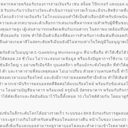
ี่หลากหลายพร้อมรับรองการจ่ายเงินจริง เช่น สล็อต โป๊กเกอร์ แทงบอล
รับประกันว่าเงินรางวัลจะดำเนินการอย่างรวดเร็วและมีประสิทธิภาพที่เข้
ั่วโลกแล้วว่าจ่ายเงินจริง ไม่โกงแน่นอนทำให้เป็นตัวเลือกอัสำหรับนักพนั
นอความสะดวกสบายและตัวเลือกการเล่นเกมที่หลากหลายสำหรับผู้ที่ชื่นช
ตรงคุณภาพสูง เผู้เล่นสามารถเพลิดเพลินกับเกมต่างๆ ในสภาพแวดล้อมที่ปล
ารที่ปลอดภัย 100% ทำให้เป็นตัวเลือกที่ต้องการสำหรับการเดิมพันที่ปลอดภั
ีนค่ายเกมคาสิโนสดระดับพรีเมียมยังมีไม่ครบเท่าเว็บใหญ่มีใบอนุญาตเป
ภัยด้วยใบอนุญาต E-Gambling Montenegro ที่น่าเชื่อถือ ทำให้เชื่อได้
อได้ตลอด 24 ชั่วโมง ไม่ว่าจะสอบถามข้อมูล หรือแจ้งปัญหาการใช้งาน 12
ลีกใหญ่ ๆ อย่างพรีเมียร์ลีก บุนเดสลีกา หรือแม้กระทั่งไทยลีก ที่ทำให้
ดี ต่ำ และราคาจ่ายที่สมเหตุสมผล ไม่เอาเปรียบ ด้วยความครบครันนี้ ทำ
ตลอดเวลาแบบเรียลไทม์ และยังมีการถ่ายทอดสดกีฬาอีกด้วย ทำให้เดิมพ
 พวกเขามีบริการผลบอลสดที่ติดต่อได้แบบเรียลไทม์ พร้อมกับข้อเสนอโบ
งทาง โอนผ่านบัญชีธนาคาร พร้อมเพย์ ทรูมันนี่ บัตรธนาคาร พร้อมกับกิจ
ราได้คัดเลือกและจัดอันดับมาไว้ในนี้ทั้งหมด 10 เว็บไซต์ด้วยกัน โดยมาดู
่แข่งขันในลีกระดับโลกได้อย่างรวดเร็ว ระบบของ BK8 ยังรองรับการดูผลบ
จออาจจะดูสว่างเกินไปสำหรับคนที่ชอบโหมดกลางคืน หน้าเว็บของ Uwin33 ถ
นที่เพิ่งเริ่มแทงบอลสามารถดูราคาบอลไหลและทำความเข้าใจตลาดต่างๆ