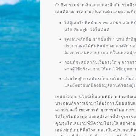
กับกิจกรรมฝากเงินและกล่องลึกลับ รวมถึง
เล่นที่ต้องการความเป็นส่วนตัวและความยืด
ให้ผู้เล่นไปที่หน้าแรกของ BK8 คลิกท
หรือ Google ได้ในทันที
จุดเด่นหลักคือ ฝากขั้นต่ำ 1 บาท ต่ำท
ประมวลผลได้ทันทีแม้ช่วงกลางดึก นอก
ต้องการเล่นหลายประเภทในแพลตฟอร
ก่อนที่จะสมัครกับเว็บตรงใด ๆ ควรตร
จากผู้ใช้จริงจะช่วยให้คุณได้ข้อมูลต
ส่วนใหญ่การสมัครเว็บตรงไม่จำเป็นต
และยังช่วยปกป้องข้อมูลส่วนตัวของผู้เ
เกมสล็อตออนไลน์เป็นเกมที่มีค่ายเกมพัฒน
ประกอบกิจการเข้ามาให้บริการเป็นอันดับแร
ความรวดเร็วของการทำธุรกรรมโดยเฉพาะการ
ได้โดยไม่มีสะดุด และหลังจากที่ทำธุรกรรมแล
คุณจะได้เล่นเกมที่มีความโปร่งใส แตกง่ายก
เอฟเฟกต์เกมที่ลื่นไหล และเสียงประกอบที่