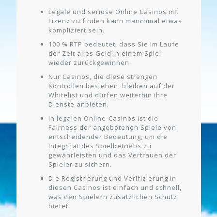
Legale und seriöse Online Casinos mit
Lizenz zu finden kann manchmal etwas
kompliziert sein.
100 % RTP bedeutet, dass Sie im Laufe
der Zeit alles Geld in einem Spiel
wieder zurückgewinnen.
Nur Casinos, die diese strengen
Kontrollen bestehen, bleiben auf der
Whitelist und dürfen weiterhin ihre
Dienste anbieten.
In legalen Online-Casinos ist die
Fairness der angebotenen Spiele von
entscheidender Bedeutung, um die
Integrität des Spielbetriebs zu
gewährleisten und das Vertrauen der
Spieler zu sichern.
Die Registrierung und Verifizierung in
diesen Casinos ist einfach und schnell,
was den Spielern zusätzlichen Schutz
bietet.