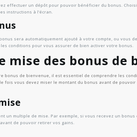
vrez effectuer un dépôt pour pouvoir bénéficier du bonus. Choi
es instructions à l’écran.
onus
e bonus sera automatiquement ajouté à votre compte, ou vous de
 les conditions pour vous assurer de bien activer votre bonus.
de mise des bonus de 
e bonus de bienvenue, il est essentiel de comprendre les condi
e fois vous devez miser le montant du bonus avant de pouvoir r
 mise
t un multiple de mise. Par exemple, si vous recevez un bonus 
avant de pouvoir retirer vos gains.