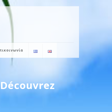
πικοινωνία
 Découvrez