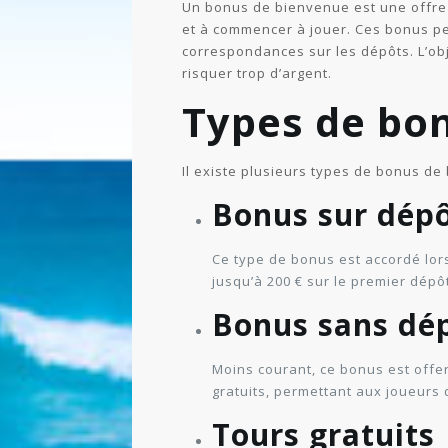
Un bonus de bienvenue est une offre p
et à commencer à jouer. Ces bonus peu
correspondances sur les dépôts. L’obj
risquer trop d’argent.
Types de bo
Il existe plusieurs types de bonus de 
Bonus sur dép
Ce type de bonus est accordé lor
jusqu’à 200 € sur le premier dépôt
Bonus sans dé
Moins courant, ce bonus est offert
gratuits, permettant aux joueurs 
Tours gratuits