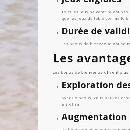
Tous les jeux ne contribuent pas
que les jeux de table comme le b
Durée de valid
Les bonus de bienvenue ont souve
Les avantag
Les bonus de bienvenue offrent plus
Exploration de
Avec un bonus, vous pouvez essay
a à offrir.
Augmentation d
Un bonus de bienvenue peut consi