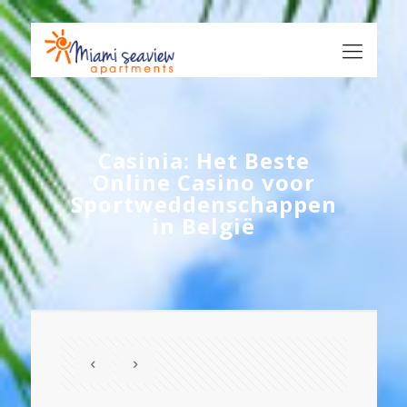
Casinia: Het Beste
Online Casino voor
Sportweddenschappen
in België