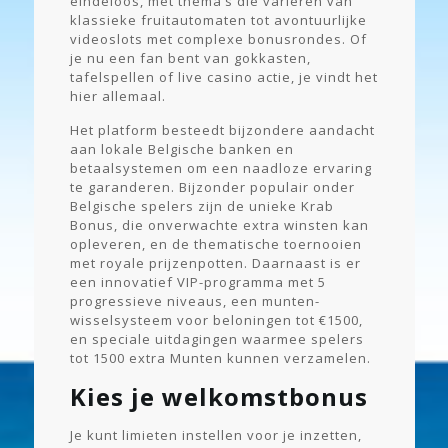
eindeloos, met thema’s die variëren van
klassieke fruitautomaten tot avontuurlijke
videoslots met complexe bonusrondes. Of
je nu een fan bent van gokkasten,
tafelspellen of live casino actie, je vindt het
hier allemaal.
Het platform besteedt bijzondere aandacht
aan lokale Belgische banken en
betaalsystemen om een naadloze ervaring
te garanderen. Bijzonder populair onder
Belgische spelers zijn de unieke Krab
Bonus, die onverwachte extra winsten kan
opleveren, en de thematische toernooien
met royale prijzenpotten. Daarnaast is er
een innovatief VIP-programma met 5
progressieve niveaus, een munten-
wisselsysteem voor beloningen tot €1500,
en speciale uitdagingen waarmee spelers
tot 1500 extra Munten kunnen verzamelen.
Kies je welkomstbonus
Je kunt limieten instellen voor je inzetten,