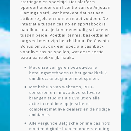
stortingen en speeltijd. Het platform
opereert onder een licentie van de Anjouan
Gaming Board, wat betekent dat het aan
strikte regels en normen moet voldoen. De
integratie tussen casino en sportsbook is
naadloos, dus je kunt eenvoudig schakelen
tussen beide. Voetbal, tennis, basketbal en
nog veel meer zijn beschikbaar. De Casinia
Bonus omvat ook een speciale cashback
voor live casino spellen, wat deze sectie
extra aantrekkelijk maakt.
Met onze veilige en betrouwbare
betalingsmethoden is het gemakkelijk
om direct te beginnen met spelen.
Met behulp van webcams, RFID-
sensoren en innovatieve software
brengen studio’s als Evolution alle
actie in realtime op je scherm,
compleet met live dealers en de nodige
ambiance.
Alle vergunde Belgische online casino’s
moeten digitale hulp en ondersteuning