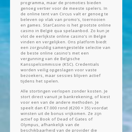
programma, maar de promoties bieden
genoeg vertier voor de meeste spelers. In
de online tent van Circus valt er genoeg te
beleven op vlak van promo’s, toernooien
en games. StarCasino is het grootste online
casino in België qua spelaanbod. Zo kun je
vlot de eerlijkste online casino’s in België
vinden en vergelijken. Ons platform biedt
een zorgvuldig samengestelde selectie van
de beste online casino’s met een
vergunning van de Belgische
Kansspelcommissie (KSC). Credentials
worden veilig opgeslagen voor vaste
bezoekers, maar sessies blijven actief
tijdens het spelen.
Alle stortingen verlopen zonder kosten. Je
stort direct vanuit je bankrekening, of kiest
voor een van de andere methoden. Je
speelt dan €7.000 rond (€200 × 35) voordat
winsten uit de bonus vrijkomen. Ze zijn
actief op Book of Dead of Gates of
Olympus, afhankelijk van de
beschikbaarheid van de provider die