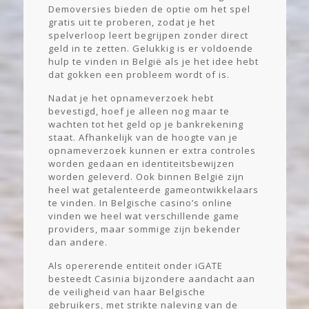
Demoversies bieden de optie om het spel
gratis uit te proberen, zodat je het
spelverloop leert begrijpen zonder direct
geld in te zetten. Gelukkig is er voldoende
hulp te vinden in België als je het idee hebt
dat gokken een probleem wordt of is.
Nadat je het opnameverzoek hebt
bevestigd, hoef je alleen nog maar te
wachten tot het geld op je bankrekening
staat. Afhankelijk van de hoogte van je
opnameverzoek kunnen er extra controles
worden gedaan en identiteitsbewijzen
worden geleverd. Ook binnen België zijn
heel wat getalenteerde gameontwikkelaars
te vinden. In Belgische casino’s online
vinden we heel wat verschillende game
providers, maar sommige zijn bekender
dan andere.
Als opererende entiteit onder iGATE
besteedt Casinia bijzondere aandacht aan
de veiligheid van haar Belgische
gebruikers, met strikte naleving van de