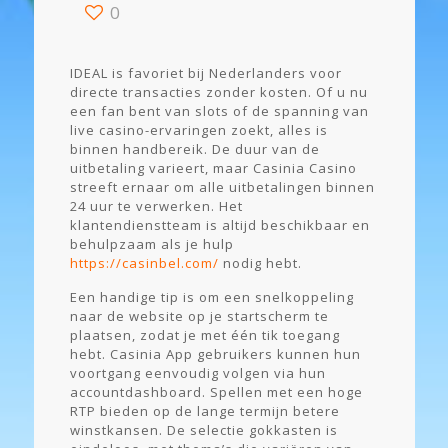
0
IDEAL is favoriet bij Nederlanders voor
directe transacties zonder kosten. Of u nu
een fan bent van slots of de spanning van
live casino-ervaringen zoekt, alles is
binnen handbereik. De duur van de
uitbetaling varieert, maar Casinia Casino
streeft ernaar om alle uitbetalingen binnen
24 uur te verwerken. Het
klantendienstteam is altijd beschikbaar en
behulpzaam als je hulp
https://casinbel.com/
nodig hebt.
Een handige tip is om een snelkoppeling
naar de website op je startscherm te
plaatsen, zodat je met één tik toegang
hebt. Casinia App gebruikers kunnen hun
voortgang eenvoudig volgen via hun
accountdashboard. Spellen met een hoge
RTP bieden op de lange termijn betere
winstkansen. De selectie gokkasten is