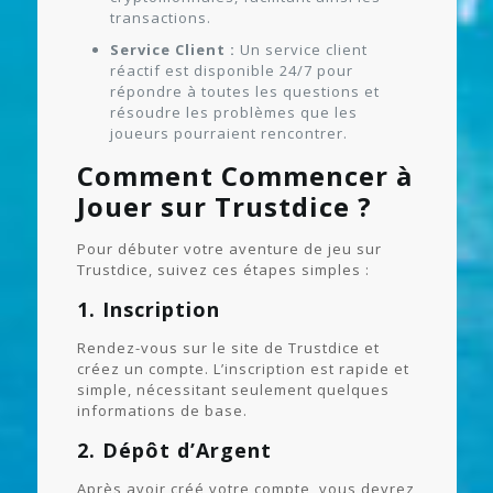
transactions.
Service Client :
Un service client
réactif est disponible 24/7 pour
répondre à toutes les questions et
résoudre les problèmes que les
joueurs pourraient rencontrer.
Comment Commencer à
Jouer sur Trustdice ?
Pour débuter votre aventure de jeu sur
Trustdice, suivez ces étapes simples :
1. Inscription
Rendez-vous sur le site de Trustdice et
créez un compte. L’inscription est rapide et
simple, nécessitant seulement quelques
informations de base.
2. Dépôt d’Argent
Après avoir créé votre compte, vous devrez