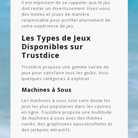
Il est important de se rappeler que le jeu
doit rester un divertissement. Fixez-vous
des limites et jouez de manière
responsable pour profiter pleinement de
votre expérience de jeu.
Les Types de Jeux
Disponibles sur
Trustdice
Trustdice propose une gamme variée de
jeux pour satisfaire tous les goûts. Voici
quelques catégories à explorer :
Machines à Sous
Les machines à sous sont sans doute les
jeux les plus populaires dans les casinos
en ligne. Trustdice propose une multitude
de machines à sous avec des thèmes
variés, des graphismes époustouflants et
des jackpots attractifs.