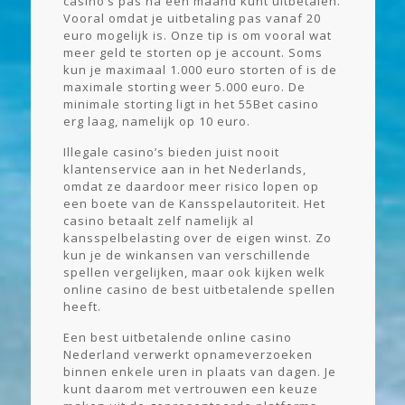
casino’s pas na een maand kunt uitbetalen.
Vooral omdat je uitbetaling pas vanaf 20
euro mogelijk is. Onze tip is om vooral wat
meer geld te storten op je account. Soms
kun je maximaal 1.000 euro storten of is de
maximale storting weer 5.000 euro. De
minimale storting ligt in het 55Bet casino
erg laag, namelijk op 10 euro.
Illegale casino’s bieden juist nooit
klantenservice aan in het Nederlands,
omdat ze daardoor meer risico lopen op
een boete van de Kansspelautoriteit. Het
casino betaalt zelf namelijk al
kansspelbelasting over de eigen winst. Zo
kun je de winkansen van verschillende
spellen vergelijken, maar ook kijken welk
online casino de best uitbetalende spellen
heeft.
Een best uitbetalende online casino
Nederland verwerkt opnameverzoeken
binnen enkele uren in plaats van dagen. Je
kunt daarom met vertrouwen een keuze