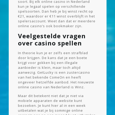
soort. Bij elk online casino in Nederland
kun je legaal spelen op verschillende
spelsoorten. Dan heb je bij winst recht op
€21, waardoor er €11 winst overblijft in het
spelersaccount. Weet dan dat er meerdere
online casino’s ook bookmaker zijn.
Veelgestelde vragen
over casino spellen
In theorie kun je er zelfs een strafblad
door krijgen. De kans dat je een boete
krijgt voor gokken bij een illegale
aanbieder is klein, maar toch altijd
aanwezig. GetLucky is een zustercasino
van het bekende ComeOn en heeft
ongeveer hetzelfde aanbod. Het nieuwste
online casino van Nederland is Winz.
Maar dit betekent niet dat je niet via
mobiele apparaten de website kunt
bezoeken. Je kunt hier al in een week
uitbetalen wat je bij sommige online