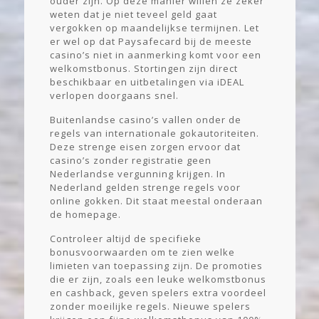
ouder zijn. Op deze manier willen ze zeker
weten dat je niet teveel geld gaat
vergokken op maandelijkse termijnen. Let
er wel op dat Paysafecard bij de meeste
casino’s niet in aanmerking komt voor een
welkomstbonus. Stortingen zijn direct
beschikbaar en uitbetalingen via iDEAL
verlopen doorgaans snel.
Buitenlandse casino’s vallen onder de
regels van internationale gokautoriteiten.
Deze strenge eisen zorgen ervoor dat
casino’s zonder registratie geen
Nederlandse vergunning krijgen. In
Nederland gelden strenge regels voor
online gokken. Dit staat meestal onderaan
de homepage.
Controleer altijd de specifieke
bonusvoorwaarden om te zien welke
limieten van toepassing zijn. De promoties
die er zijn, zoals een leuke welkomstbonus
en cashback, geven spelers extra voordeel
zonder moeilijke regels. Nieuwe spelers