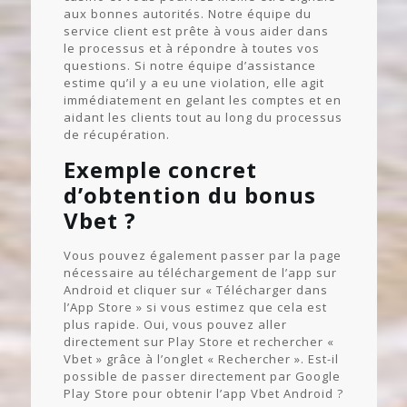
aux bonnes autorités. Notre équipe du
service client est prête à vous aider dans
le processus et à répondre à toutes vos
questions. Si notre équipe d’assistance
estime qu’il y a eu une violation, elle agit
immédiatement en gelant les comptes et en
aidant les clients tout au long du processus
de récupération.
Exemple concret
d’obtention du bonus
Vbet ?
Vous pouvez également passer par la page
nécessaire au téléchargement de l’app sur
Android et cliquer sur « Télécharger dans
l’App Store » si vous estimez que cela est
plus rapide. Oui, vous pouvez aller
directement sur Play Store et rechercher «
Vbet » grâce à l’onglet « Rechercher ». Est-il
possible de passer directement par Google
Play Store pour obtenir l’app Vbet Android ?