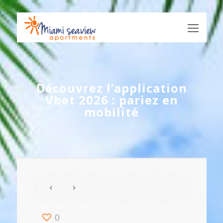
Découvrez l’application
Vbet 2026 : pariez en
mobilité
0