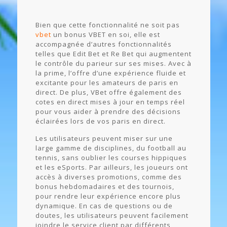
Bien que cette fonctionnalité ne soit pas
vbet
un bonus VBET en soi, elle est
accompagnée d’autres fonctionnalités
telles que Edit Bet et Re Bet qui augmentent
le contrôle du parieur sur ses mises. Avec à
la prime, l’offre d’une expérience fluide et
excitante pour les amateurs de paris en
direct. De plus, VBet offre également des
cotes en direct mises à jour en temps réel
pour vous aider à prendre des décisions
éclairées lors de vos paris en direct.
Les utilisateurs peuvent miser sur une
large gamme de disciplines, du football au
tennis, sans oublier les courses hippiques
et les eSports. Par ailleurs, les joueurs ont
accès à diverses promotions, comme des
bonus hebdomadaires et des tournois,
pour rendre leur expérience encore plus
dynamique. En cas de questions ou de
doutes, les utilisateurs peuvent facilement
joindre le service client par différents