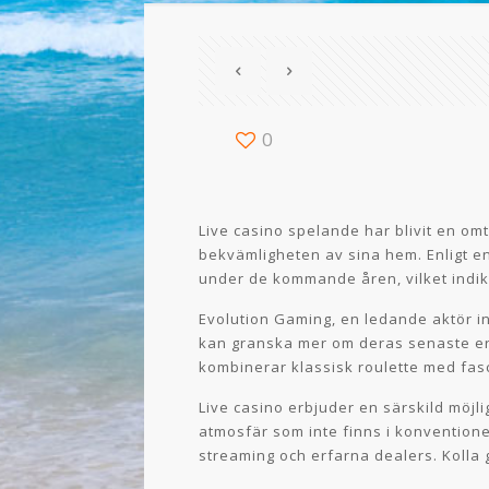
0
Live casino spelande har blivit en om
bekvämligheten av sina hem. Enligt e
under de kommande åren, vilket indik
Evolution Gaming, en ledande aktör 
kan granska mer om deras senaste 
kombinerar klassisk roulette med fasci
Live casino erbjuder en särskild möjli
atmosfär som inte finns i konventionel
streaming och erfarna dealers. Kolla