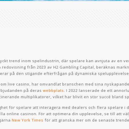
tyckt trend inom spelindustrin, där spelare kan avnjuta av en ve
n redovisning från 2023 av H2 Gambling Capital, beräknas mark
erar på den stigande efterfrågan på dynamiska spelupplevelse
inom live casino, har omvandlat branschen med sina nyskapande
erbjudanden på deras
webbplats
. I 2022 lanserade de ett annorl
nerande multiplikatorer, vilket har blivit en stor succé bland s
ghet för spelare att interagera med dealers och flera spelare i di
la online casinon. För att optimera din upplevelse, se till att vä
 gärna
New York Times
för att granska mer om de senaste trende