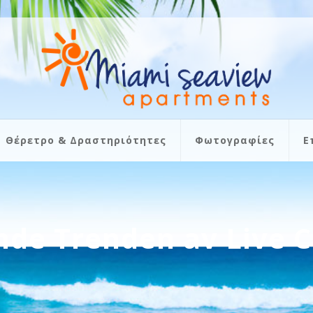
Θέρετρο & Δραστηριότητες
Φωτογραφίες
Ε
de Trenden av Live C