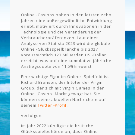
Online -Casinos haben in den letzten zehn
Jahren eine außergewöhnliche Entwicklung
erlebt, motiviert durch Innovationen in der
Technologie und die Veränderung der
Verbraucherpräferenzen. Laut einer
Analyse von Statista 2023 wird die globale
Online -Glücksspielbranche bis 2027
voraussichtlich 127 Milliarden US -Dollar
erreicht, was auf eine kumulative jährliche
Anstiegsquote von 11,5%hinweist.
Eine wichtige Figur im Online -Spielfeld ist
Richard Branson, der Intoter der Virgin
Group, der sich mit Virgin Games in den
Online -Casino -Markt gewagt hat. Sie
können seine aktuellen Nachrichten auf
seinem
Twitter -Profil
.
verfolgen.
im Jahr 2022 kündigte die britische
Glücksspielbehörde an, dass Online-