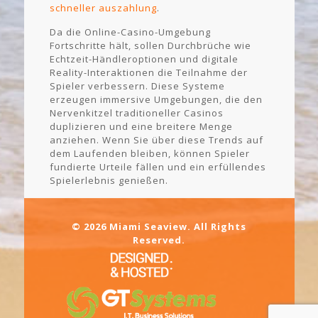
schneller auszahlung
.
Da die Online-Casino-Umgebung
Fortschritte hält, sollen Durchbrüche wie
Echtzeit-Händleroptionen und digitale
Reality-Interaktionen die Teilnahme der
Spieler verbessern. Diese Systeme
erzeugen immersive Umgebungen, die den
Nervenkitzel traditioneller Casinos
duplizieren und eine breitere Menge
anziehen. Wenn Sie über diese Trends auf
dem Laufenden bleiben, können Spieler
fundierte Urteile fällen und ein erfüllendes
Spielerlebnis genießen.
© 2026 Miami Seaview. All Rights
Reserved.