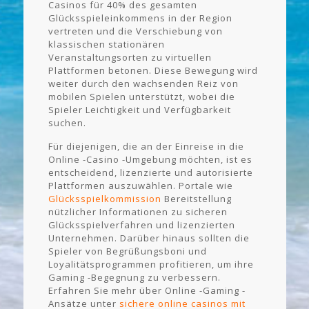
Casinos für 40% des gesamten
Glücksspieleinkommens in der Region
vertreten und die Verschiebung von
klassischen stationären
Veranstaltungsorten zu virtuellen
Plattformen betonen. Diese Bewegung wird
weiter durch den wachsenden Reiz von
mobilen Spielen unterstützt, wobei die
Spieler Leichtigkeit und Verfügbarkeit
suchen.
Für diejenigen, die an der Einreise in die
Online -Casino -Umgebung möchten, ist es
entscheidend, lizenzierte und autorisierte
Plattformen auszuwählen. Portale wie
Glücksspielkommission
Bereitstellung
nützlicher Informationen zu sicheren
Glücksspielverfahren und lizenzierten
Unternehmen. Darüber hinaus sollten die
Spieler von Begrüßungsboni und
Loyalitätsprogrammen profitieren, um ihre
Gaming -Begegnung zu verbessern.
Erfahren Sie mehr über Online -Gaming -
Ansätze unter
sichere online casinos mit