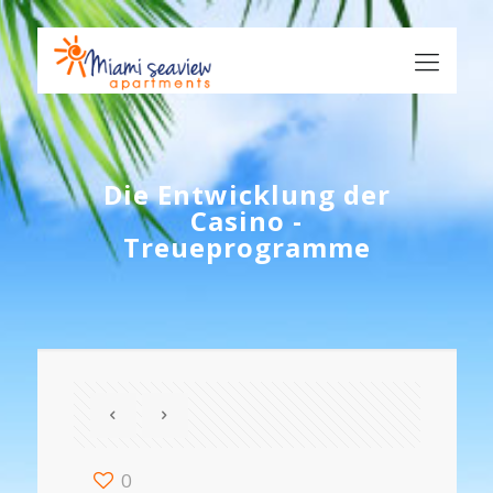
Die Entwicklung der
Casino -
Treueprogramme
0