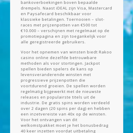
bankoverboekingen boven bepaalde
drempels. Naast iDEAL zijn Visa, Mastercard
en Paysafecard beschikbaar voor
klassieke betalingen. Toernooien – slot-
races met prijzenpotten van €500 tot
€10.000 – verschijnen met regelmaat op de
promotiepagina en zijn toegankelijk voor
alle geregistreerde gebruikers.
Voor het opnemen van winsten biedt Rakoo
casino online dezelfde betrouwbare
methoden als voor stortingen. Jackpot
spellen bieden spelers de kans op
levensveranderende winsten met
progressieve prijzenpotten die
voortdurend groeien. De spellen worden
regelmatig bijgewerkt met de nieuwste
releases en populairste titels uit de
industrie. De gratis spins worden verdeeld
over 2 dagen (20 spins per dag) en hebben
een inzetvereiste van 40x op de winsten.
Voor het ontvangen van dit
welkomstpakket moet je het bonusbedrag
40 keer inzetten voordat uitbetaling