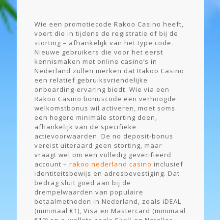
Wie een promotiecode Rakoo Casino heeft,
voert die in tijdens de registratie of bij de
storting – afhankelijk van het type code.
Nieuwe gebruikers die voor het eerst
kennismaken met online casino’s in
Nederland zullen merken dat Rakoo Casino
een relatief gebruiksvriendelijke
onboarding-ervaring biedt. Wie via een
Rakoo Casino bonuscode een verhoogde
welkomstbonus wil activeren, moet soms
een hogere minimale storting doen,
afhankelijk van de specifieke
actievoorwaarden. De no deposit-bonus
vereist uiteraard geen storting, maar
vraagt wel om een volledig geverifieerd
account –
rakoo nederland casino
inclusief
identiteitsbewijs en adresbevestiging. Dat
bedrag sluit goed aan bij de
drempelwaarden van populaire
betaalmethoden in Nederland, zoals iDEAL
(minimaal €1), Visa en Mastercard (minimaal