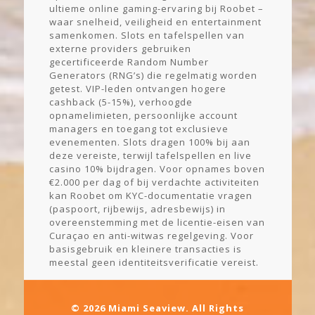
ultieme online gaming-ervaring bij Roobet –
waar snelheid, veiligheid en entertainment
samenkomen. Slots en tafelspellen van
externe providers gebruiken
gecertificeerde Random Number
Generators (RNG’s) die regelmatig worden
getest. VIP-leden ontvangen hogere
cashback (5-15%), verhoogde
opnamelimieten, persoonlijke account
managers en toegang tot exclusieve
evenementen. Slots dragen 100% bij aan
deze vereiste, terwijl tafelspellen en live
casino 10% bijdragen. Voor opnames boven
€2.000 per dag of bij verdachte activiteiten
kan Roobet om KYC-documentatie vragen
(paspoort, rijbewijs, adresbewijs) in
overeenstemming met de licentie-eisen van
Curaçao en anti-witwas regelgeving. Voor
basisgebruik en kleinere transacties is
meestal geen identiteitsveri­ficatie vereist.
© 2026 Miami Seaview. All Rights