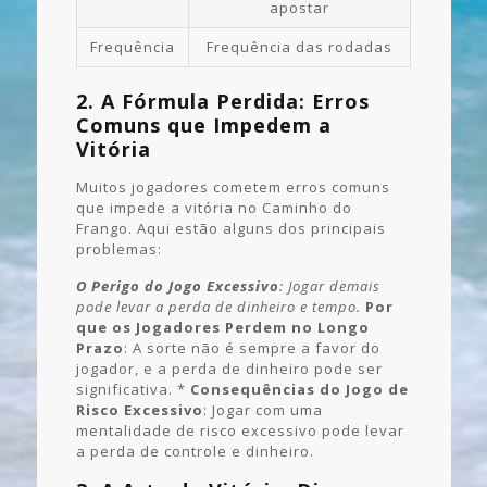
apostar
Frequência
Frequência das rodadas
2. A Fórmula Perdida: Erros
Comuns que Impedem a
Vitória
Muitos jogadores cometem erros comuns
que impede a vitória no Caminho do
Frango. Aqui estão alguns dos principais
problemas:
O Perigo do Jogo Excessivo
: Jogar demais
pode levar a perda de dinheiro e tempo.
Por
que os Jogadores Perdem no Longo
Prazo
: A sorte não é sempre a favor do
jogador, e a perda de dinheiro pode ser
significativa. *
Consequências do Jogo de
Risco Excessivo
: Jogar com uma
mentalidade de risco excessivo pode levar
a perda de controle e dinheiro.