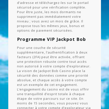
d’adresse et téléchargez-les sur le portail
sécurisé pour une vérification complète.
Pour être juste, les mois dormants ne
suppriment pas immédiatement votre
niveau ; vous avez un mois de grâce. Il
propose tous les mêmes jeux, bonus et
options de paiement sécurisées.
Programme VIP Jackpot Bob
Pour une couche de sécurité
supplémentaire, l’authentification à deux
facteurs (2FA) peut être activée, offrant
une protection robuste contre tout accès
non autorisé à votre compte d’explorateur.
La vision de Jackpot Bob Casino place la
sécurité des données comme une priorité
absolue, et chaque accès à votre compte
est un exemple de cet engagement.
L’engagement du casino est de vous offrir
une tranquillité d’esprit totale à chaque
étape de votre parcours sur ce site. En
moins de 15 secondes, vous pouvez vous
connecter à votre compte d’explorateur via