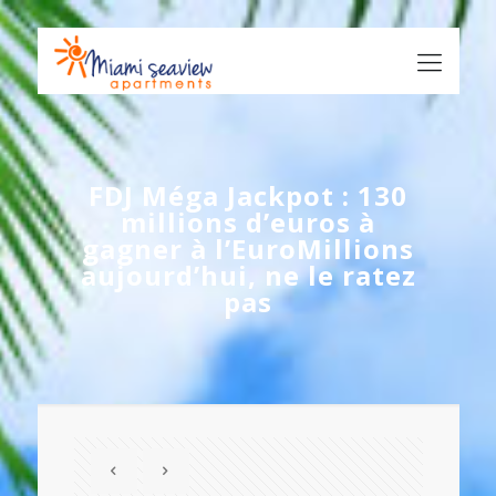
FDJ Méga Jackpot : 130
millions d’euros à
gagner à l’EuroMillions
aujourd’hui, ne le ratez
pas