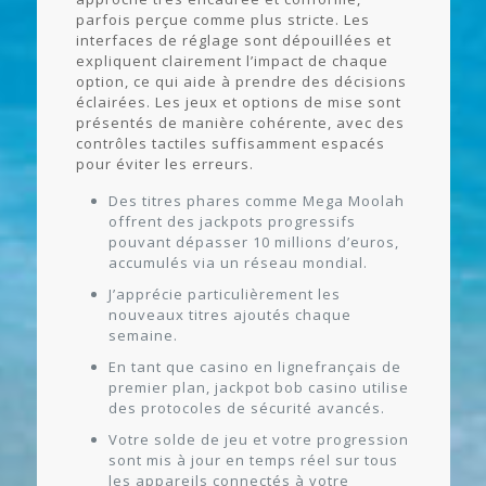
parfois perçue comme plus stricte. Les
interfaces de réglage sont dépouillées et
expliquent clairement l’impact de chaque
option, ce qui aide à prendre des décisions
éclairées. Les jeux et options de mise sont
présentés de manière cohérente, avec des
contrôles tactiles suffisamment espacés
pour éviter les erreurs.
Des titres phares comme Mega Moolah
offrent des jackpots progressifs
pouvant dépasser 10 millions d’euros,
accumulés via un réseau mondial.
J’apprécie particulièrement les
nouveaux titres ajoutés chaque
semaine.
En tant que casino en lignefrançais de
premier plan, jackpot bob casino utilise
des protocoles de sécurité avancés.
Votre solde de jeu et votre progression
sont mis à jour en temps réel sur tous
les appareils connectés à votre