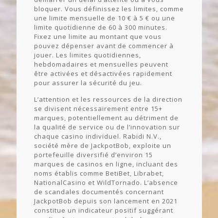
bloquer. Vous définissez les limites, comme
une limite mensuelle de 10 € à 5 € ou une
limite quotidienne de 60 à 300 minutes.
Fixez une limite au montant que vous
pouvez dépenser avant de commencer à
jouer. Les limites quotidiennes,
hebdomadaires et mensuelles peuvent
être activées et désactivées rapidement
pour assurer la sécurité du jeu.
L’attention et les ressources de la direction
se divisent nécessairement entre 15+
marques, potentiellement au détriment de
la qualité de service ou de l’innovation sur
chaque casino individuel. Rabidi N.V.,
société mère de JackpotBob, exploite un
portefeuille diversifié d’environ 15
marques de casinos en ligne, incluant des
noms établis comme BetiBet, Librabet,
NationalCasino et WildTornado. L’absence
de scandales documentés concernant
JackpotBob depuis son lancement en 2021
constitue un indicateur positif suggérant