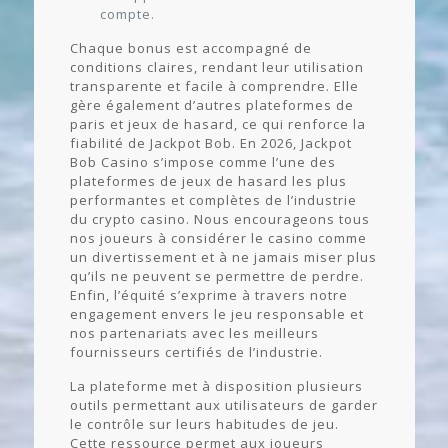
compte.
Chaque bonus est accompagné de
conditions claires, rendant leur utilisation
transparente et facile à comprendre. Elle
gère également d’autres plateformes de
paris et jeux de hasard, ce qui renforce la
fiabilité de Jackpot Bob. En 2026, Jackpot
Bob Casino s’impose comme l’une des
plateformes de jeux de hasard les plus
performantes et complètes de l’industrie
du crypto casino. Nous encourageons tous
nos joueurs à considérer le casino comme
un divertissement et à ne jamais miser plus
qu’ils ne peuvent se permettre de perdre.
Enfin, l’équité s’exprime à travers notre
engagement envers le jeu responsable et
nos partenariats avec les meilleurs
fournisseurs certifiés de l’industrie.
La plateforme met à disposition plusieurs
outils permettant aux utilisateurs de garder
le contrôle sur leurs habitudes de jeu.
Cette ressource permet aux joueurs