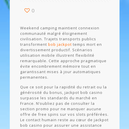
0
Weekend camping maintient connexion
communauté malgré éloignement
civilisation. Trajets transports publics
transforment
bob jackpot
temps mort en
divertissement productif. Scénarios
utilisation mobile illustrent flexibilité
remarquable. Cette approche pragmatique
évite encombrement mémoire tout en
garantissant mises à jour automatiques
permanentes.
Que ce soit pour la rapidité du retrait ou la
générosité du bonus, jackpot bob casino
surpasse les standards du marché en
France. N’oubliez pas de consulter la
section promo pour ne manquer aucune
offre de free spins sur vos slots préférées.
Le contact humain reste au cœur de jackpot
bob casino pour assurer une assistance