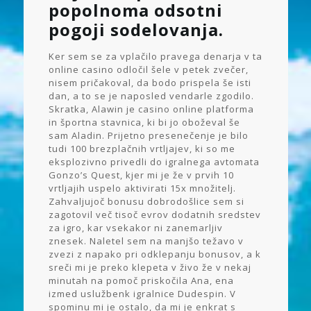
popolnoma odsotni
pogoji sodelovanja.
Ker sem se za vplačilo pravega denarja v ta
online casino odločil šele v petek zvečer,
nisem pričakoval, da bodo prispela še isti
dan, a to se je naposled vendarle zgodilo.
Skratka, Alawin je casino online platforma
in športna stavnica, ki bi jo oboževal še
sam Aladin. Prijetno presenečenje je bilo
tudi 100 brezplačnih vrtljajev, ki so me
eksplozivno privedli do igralnega avtomata
Gonzo’s Quest, kjer mi je že v prvih 10
vrtljajih uspelo aktivirati 15x množitelj.
Zahvaljujoč bonusu dobrodošlice sem si
zagotovil več tisoč evrov dodatnih sredstev
za igro, kar vsekakor ni zanemarljiv
znesek. Naletel sem na manjšo težavo v
zvezi z napako pri odklepanju bonusov, a k
sreči mi je preko klepeta v živo že v nekaj
minutah na pomoč priskočila Ana, ena
izmed uslužbenk igralnice Dudespin. V
spominu mi je ostalo, da mi je enkrat s