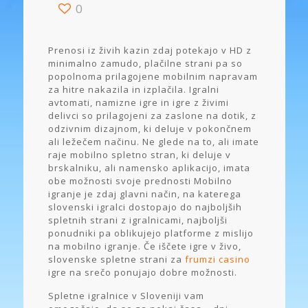
0
Prenosi iz živih kazin zdaj potekajo v HD z
minimalno zamudo, plačilne strani pa so
popolnoma prilagojene mobilnim napravam
za hitre nakazila in izplačila. Igralni
avtomati, namizne igre in igre z živimi
delivci so prilagojeni za zaslone na dotik, z
odzivnim dizajnom, ki deluje v pokončnem
ali ležečem načinu. Ne glede na to, ali imate
raje mobilno spletno stran, ki deluje v
brskalniku, ali namensko aplikacijo, imata
obe možnosti svoje prednosti Mobilno
igranje je zdaj glavni način, na katerega
slovenski igralci dostopajo do najboljših
spletnih strani z igralnicami, najboljši
ponudniki pa oblikujejo platforme z mislijo
na mobilno igranje. Če iščete igre v živo,
slovenske spletne strani za
frumzi casino
igre na srečo ponujajo dobre možnosti.
Spletne igralnice v Sloveniji vam