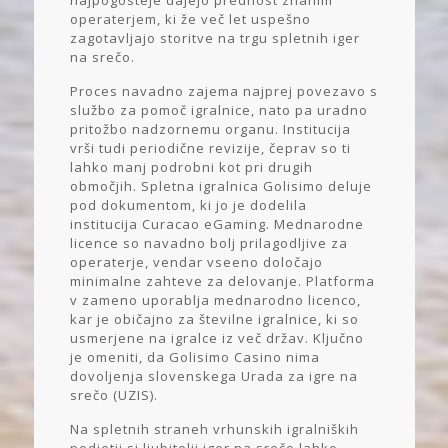
najpogosteje dajejo prednost znanim
operaterjem, ki že več let uspešno
zagotavljajo storitve na trgu spletnih iger
na srečo.
Proces navadno zajema najprej povezavo s
službo za pomoč igralnice, nato pa uradno
pritožbo nadzornemu organu. Institucija
vrši tudi periodične revizije, čeprav so ti
lahko manj podrobni kot pri drugih
območjih. Spletna igralnica Golisimo deluje
pod dokumentom, ki jo je dodelila
institucija Curacao eGaming. Mednarodne
licence so navadno bolj prilagodljive za
operaterje, vendar vseeno določajo
minimalne zahteve za delovanje. Platforma
v zameno uporablja mednarodno licenco,
kar je običajno za številne igralnice, ki so
usmerjene na igralce iz več držav. Ključno
je omeniti, da Golisimo Casino nima
dovoljenja slovenskega Urada za igre na
srečo (UZIS).
Na spletnih straneh vrhunskih igralniških