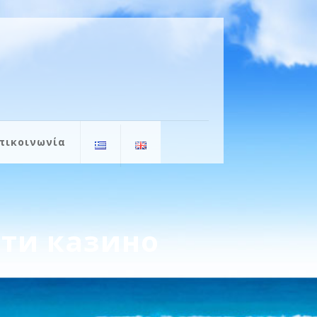
πικοινωνία
ти казино