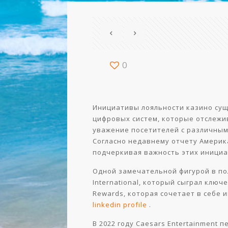
0
Инициативы лояльности казино сущ
цифровых систем, которые отслежи
уважение посетителей с различными
Согласно недавнему отчету Америк
подчеркивая важность этих инициа
Одной замечательной фигурой в по
International, который сыграл ключ
Rewards, которая сочетает в себе 
linkedin profile
.
В 2022 году Caesars Entertainment