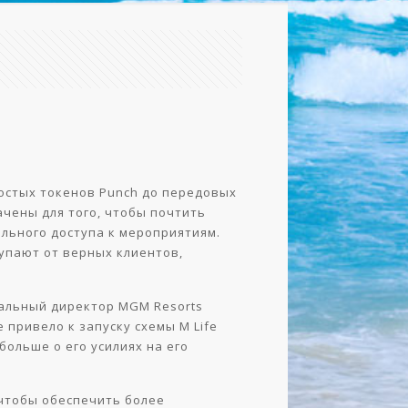
остых токенов Punch до передовых
чены для того, чтобы почтить
ального доступа к мероприятиям.
упают от верных клиентов,
ральный директор MGM Resorts
 привело к запуску схемы M Life
больше о его усилиях на его
 чтобы обеспечить более