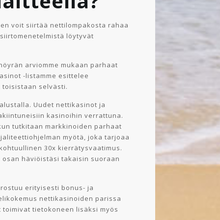
aitteella?
een voit siirtää nettilompakosta rahaa
siirtomenetelmistä löytyvät
vat nöyrän arviomme mukaan parhaat
kasinot -listamme esittelee
toisistaan selvästi.
alustalla. Uudet nettikasinot ja
akiintuneisiin kasinoihin verrattuna.
, kun tutkitaan markkinoiden parhaat
jaliteettiohjelman myötä, joka tarjoaa
 kohtuullinen 30x kierrätysvaatimus.
at osan häviöistäsi takaisin suoraan
ostuu erityisesti bonus- ja
 Pelikokemus nettikasinoiden parissa
t toimivat tietokoneen lisäksi myös