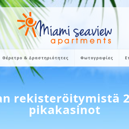
Θέρετρο & Δραστηριότητες
Φωτογραφίες
Ε
an rekisteröitymistä 
pikakasinot