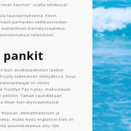
en “oman kasinon” osalta tehdessä?
sta taustayrityksestä. Kävin
västi parhaiden nettikasinoiden
a mahdollinen kierrätysvaatimus
 casinobonuksia talletuksen
 pankit
uden kuin asiakaspalvelun laadun
 Trustly-talletuksen yhteydessä. Sivut
omalaispelaajat on otettu
dä Trustlyn Pay n play -maksutavan
i pelitilin. Tämän vauhdikkaan
a ilman kierrätysvaatimusta!
 Nopean, ammattitaitoisen ja
ksi, mutta myös englannin kieli on
ttä asiointikokemus olisi 100-