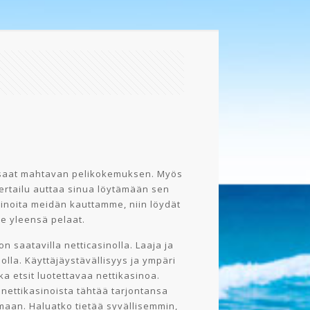
la saat mahtavan pelikokemuksen. Myös
Vertailu auttaa sinua löytämään sen
sinoita meidän kauttamme, niin löydät
se yleensä pelaat.
n saatavilla netticasinolla. Laaja ja
la. Käyttäjäystävällisyys ja ympäri
a etsit luotettavaa nettikasinoa.
 nettikasinoista tähtää tarjontansa
amaan. Haluatko tietää syvällisemmin,