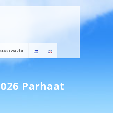
πικοινωνία
2026 Parhaat