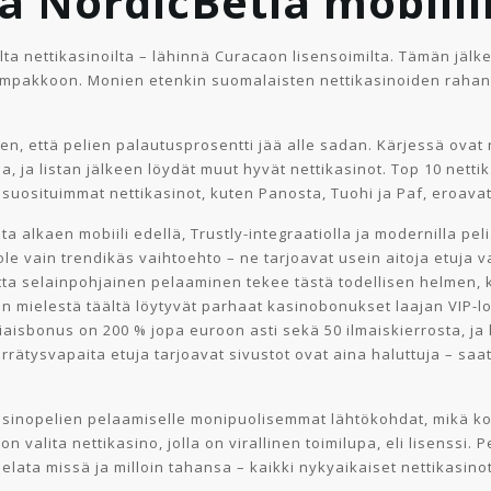
ä NordicBetia mobiilil
ta nettikasinoilta – lähinnä Curacaon lisensoimilta. Tämän jälk
tilompakkoon. Monien etenkin suomalaisten nettikasinoiden rahan
ihen, että pelien palautusprosentti jää alle sadan. Kärjessä o
, ja listan jälkeen löydät muut hyvät nettikasinot. Top 10 netti
 suosituimmat nettikasinot, kuten Panosta, Tuohi ja Paf, eroavat 
a alkaen mobiili edellä, Trustly-integraatiolla ja modernilla peli
ole vain trendikäs vaihtoehto – ne tarjoavat usein aitoja etuja v
 mutta selainpohjainen pelaaminen tekee tästä todellisen helmen
en mielestä täältä löytyvät parhaat kasinobonukset laajan VIP-lo
iaisbonus on 200 % jopa euroon asti sekä 50 ilmaiskierrosta, ja
errätysvapaita etuja tarjoavat sivustot ovat aina haluttuja – sa
sinopelien pelaamiselle monipuolisemmat lähtökohdat, mikä kor
n valita nettikasino, jolla on virallinen toimilupa, eli lisenssi.
lata missä ja milloin tahansa – kaikki nykyaikaiset nettikasino