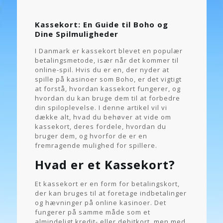
Kassekort: En Guide til Boho og
Dine Spilmuligheder
I Danmark er kassekort blevet en populær
betalingsmetode, især når det kommer til
online-spil. Hvis du er en, der nyder at
spille på kasinoer som Boho, er det vigtigt
at forstå, hvordan kassekort fungerer, og
hvordan du kan bruge dem til at forbedre
din spiloplevelse. I denne artikel vil vi
dække alt, hvad du behøver at vide om
kassekort, deres fordele, hvordan du
bruger dem, og hvorfor de er en
fremragende mulighed for spillere.
Hvad er et Kassekort?
Et kassekort er en form for betalingskort,
der kan bruges til at foretage indbetalinger
og hævninger på online kasinoer. Det
fungerer på samme måde som et
almindeligt kredit- eller debitkort, men med