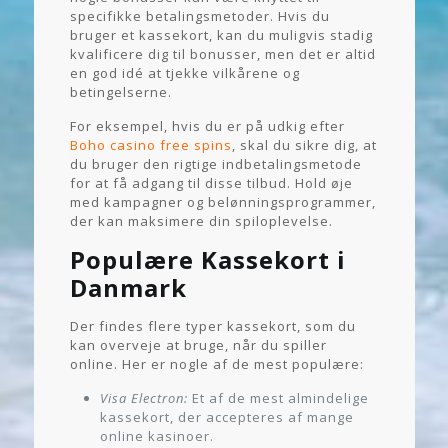
specifikke betalingsmetoder. Hvis du
bruger et kassekort, kan du muligvis stadig
kvalificere dig til bonusser, men det er altid
en god idé at tjekke vilkårene og
betingelserne.
For eksempel, hvis du er på udkig efter
Boho casino free spins
, skal du sikre dig, at
du bruger den rigtige indbetalingsmetode
for at få adgang til disse tilbud. Hold øje
med kampagner og belønningsprogrammer,
der kan maksimere din spiloplevelse.
Populære Kassekort i
Danmark
Der findes flere typer kassekort, som du
kan overveje at bruge, når du spiller
online. Her er nogle af de mest populære:
Visa Electron:
Et af de mest almindelige
kassekort, der accepteres af mange
online kasinoer.