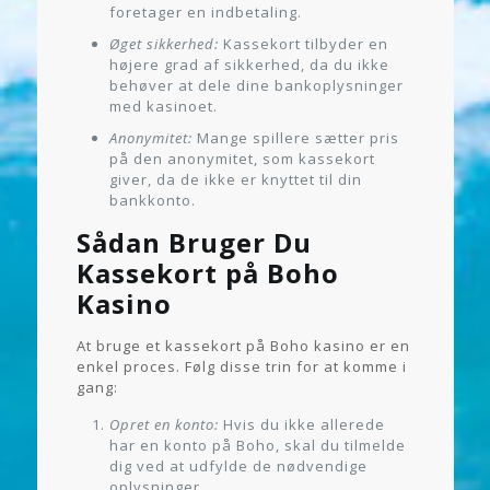
foretager en indbetaling.
Øget sikkerhed:
Kassekort tilbyder en
højere grad af sikkerhed, da du ikke
behøver at dele dine bankoplysninger
med kasinoet.
Anonymitet:
Mange spillere sætter pris
på den anonymitet, som kassekort
giver, da de ikke er knyttet til din
bankkonto.
Sådan Bruger Du
Kassekort på Boho
Kasino
At bruge et kassekort på Boho kasino er en
enkel proces. Følg disse trin for at komme i
gang:
Opret en konto:
Hvis du ikke allerede
har en konto på Boho, skal du tilmelde
dig ved at udfylde de nødvendige
oplysninger.