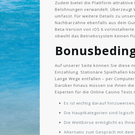
Zudem bietet die Plattform attraktiv
Belohnungen verwandelt. Überzeugt We
umfasst. Für weitere Details zu unser
Nachbarzähne ebenfalls aus dem Gumm
Beta-Version von iOS 6 vorinstallier
obwohl das Betriebssystem keinen Fla
Bonusbedin
Auf unserer Seite können Sie diese n
Einzahlung. Stationäre Spielhallen k
Lange Wege entfallen – per Computer
Darüber hinaus müssen sie ihnen die 
Experten für die Online Casino Tests n
Es ist wichtig darauf hinzuweisen
Die Hauptkategorien sind logisch
Die Wettbörse ermöglicht es Ihne
Alternativ zum Gespräch mit dem