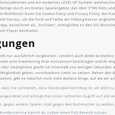
e Bonusaktionen und ein modernes LEVEL UP-System, welches Einsä
ttigo durch ein breites Spielangebot, das über 3’700 Slots und
en Richtlinien lesen Sie Cookie Policy und Privacy Policy. Bei 
i heraus, um die Form und Farbe der Füllung besser angleichen
te App, bezeichnet als „YouTube“, ermöglichte es den iOS-Benu
sh-Player beinhaltet.
gungen
icht nur ausführlich vergleichen, sondern auch direkt kostenlo
önnen eine Erweiterung ihrer Konzession beantragen und ihr Ang
 oder Smartphone greife ich innerhalb von wenigen Sekunden a
Möglichkeit geben, verschiedene Limits zu setzen. Neben den B
utzen, gibt es natürlich noch viele weitere Dinge, auf die wir ac
, dass Sie verstehen, dass Glücksspiel kein Weg ist, um Geld zu
 angeordnet und ermöglichen einen schnellen Zugriff auf alle wi
n, gegen andere Spieler statt gegen den Buchmacher zu wetten,
 Kundenservice kannst du zudem einen FAQ-Bereich nutzen.