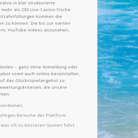
tze in klar strukturierte
 mehr als 200 Live-Casino-Tische
Frontzahnfüllungen kommen die
 zu können. Die bis zur vierten
tzern, YouTube-Videos anzusehen,
s testen – ganz ohne Anmeldung oder
ebot somit auch online bereitstellen.
uf das Glücksspielangebot zu.
ewertungskriterien, die unsere
hten.
 verdienen.
chtigen Bereiche der Plattform.
 was oft zu besseren Quoten führt.