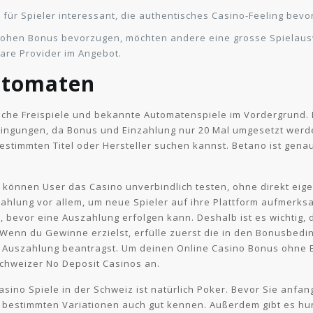
 für Spieler interessant, die authentisches Casino-Feeling bev
hohen Bonus bevorzugen, möchten andere eine grosse Spielaus
are Provider im Angebot.
automaten
iche Freispiele und bekannte Automatenspiele im Vordergrund. 
ingungen, da Bonus und Einzahlung nur 20 Mal umgesetzt werde
estimmten Titel oder Hersteller suchen kannst. Betano ist genau
 können User das Casino unverbindlich testen, ohne direkt eig
zahlung vor allem, um neue Spieler auf ihre Plattform aufmer
bevor eine Auszahlung erfolgen kann. Deshalb ist es wichtig,
t. Wenn du Gewinne erzielst, erfülle zuerst die in den Bonusb
Auszahlung beantragst. Um deinen Online Casino Bonus ohne E
chweizer No Deposit Casinos an.
sino Spiele in der Schweiz ist natürlich Poker. Bevor Sie anfan
er bestimmten Variationen auch gut kennen. Außerdem gibt es 