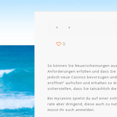
0
So können Sie Neuerscheinungen ausgi
Anforderungen erfüllen und dass Sie 
jedoch neue Casinos bevorzugen und
eröffnet” aufrufen und erhalten so d
sicherstellen, dass Sie tatsächlich di
Bei mycasino spielst du auf einer sic
rate aber dringend, diese auch zu nut
müsst ihr euch anmelden.