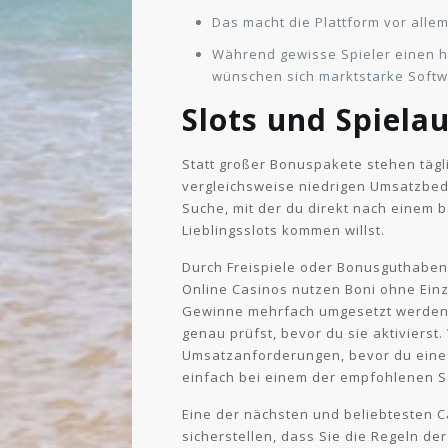
Das macht die Plattform vor allem
Während gewisse Spieler einen 
wünschen sich marktstarke Softw
Slots und Spiel
Statt großer Bonuspakete stehen tägl
vergleichsweise niedrigen Umsatzbed
Suche, mit der du direkt nach einem b
Lieblingsslots kommen willst.
Durch Freispiele oder Bonusguthaben
Online Casinos nutzen Boni ohne Ein
Gewinne mehrfach umgesetzt werden, 
genau prüfst, bevor du sie aktiviers
Umsatzanforderungen, bevor du eine 
einfach bei einem der empfohlenen S
Eine der nächsten und beliebtesten Ca
sicherstellen, dass Sie die Regeln d