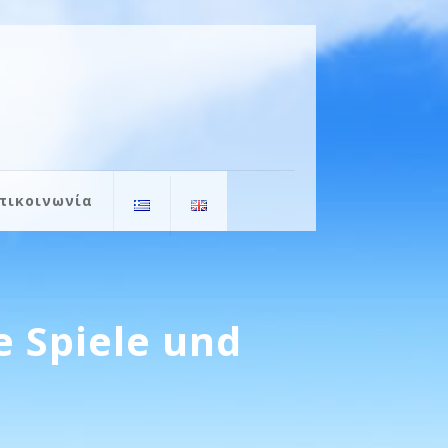
πικοινωνία
e Spiele und