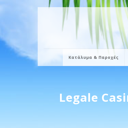
Κατάλυμα & Παροχές
Legale Casi