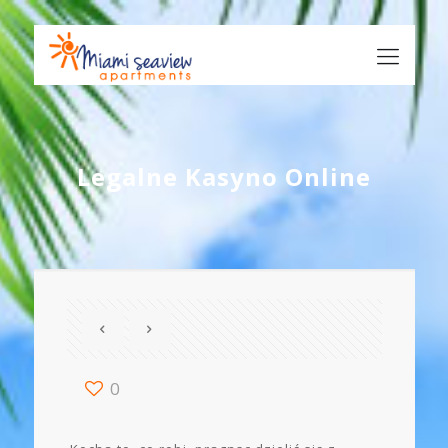
Legalne Kasyno Online
0