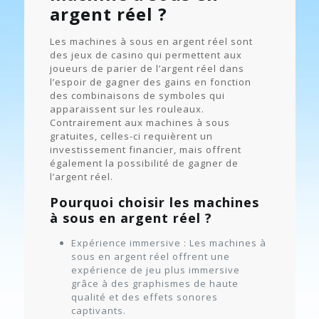
argent réel ?
Les machines à sous en argent réel sont
des jeux de casino qui permettent aux
joueurs de parier de l’argent réel dans
l’espoir de gagner des gains en fonction
des combinaisons de symboles qui
apparaissent sur les rouleaux.
Contrairement aux machines à sous
gratuites, celles-ci requièrent un
investissement financier, mais offrent
également la possibilité de gagner de
l’argent réel.
Pourquoi choisir les machines
à sous en argent réel ?
Expérience immersive : Les machines à
sous en argent réel offrent une
expérience de jeu plus immersive
grâce à des graphismes de haute
qualité et des effets sonores
captivants.