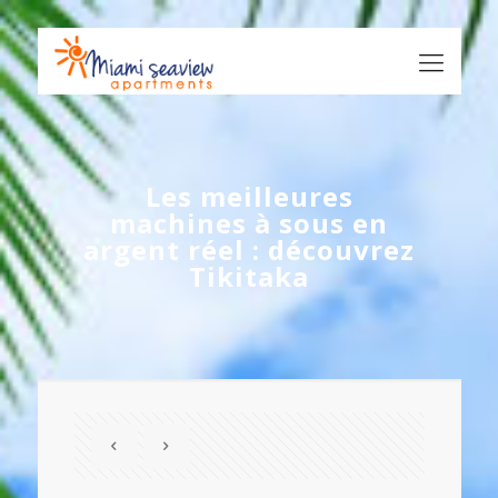
Les meilleures
machines à sous en
argent réel : découvrez
Tikitaka