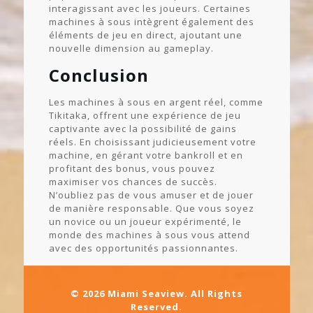
interagissant avec les joueurs. Certaines
machines à sous intègrent également des
éléments de jeu en direct, ajoutant une
nouvelle dimension au gameplay.
Conclusion
Les machines à sous en argent réel, comme
Tikitaka, offrent une expérience de jeu
captivante avec la possibilité de gains
réels. En choisissant judicieusement votre
machine, en gérant votre bankroll et en
profitant des bonus, vous pouvez
maximiser vos chances de succès.
N’oubliez pas de vous amuser et de jouer
de manière responsable. Que vous soyez
un novice ou un joueur expérimenté, le
monde des machines à sous vous attend
avec des opportunités passionnantes.
© 2026 Miami Seaview. All Rights
Reserved.