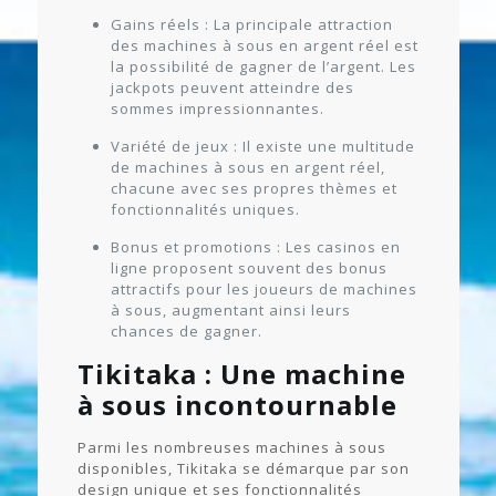
Gains réels : La principale attraction
des machines à sous en argent réel est
la possibilité de gagner de l’argent. Les
jackpots peuvent atteindre des
sommes impressionnantes.
Variété de jeux : Il existe une multitude
de machines à sous en argent réel,
chacune avec ses propres thèmes et
fonctionnalités uniques.
Bonus et promotions : Les casinos en
ligne proposent souvent des bonus
attractifs pour les joueurs de machines
à sous, augmentant ainsi leurs
chances de gagner.
Tikitaka : Une machine
à sous incontournable
Parmi les nombreuses machines à sous
disponibles, Tikitaka se démarque par son
design unique et ses fonctionnalités