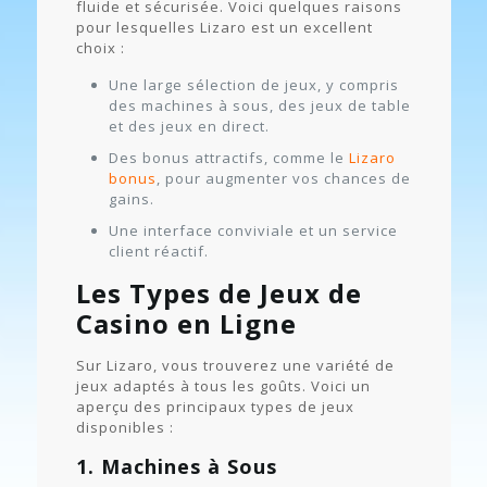
fluide et sécurisée. Voici quelques raisons
pour lesquelles Lizaro est un excellent
choix :
Une large sélection de jeux, y compris
des machines à sous, des jeux de table
et des jeux en direct.
Des bonus attractifs, comme le
Lizaro
bonus
, pour augmenter vos chances de
gains.
Une interface conviviale et un service
client réactif.
Les Types de Jeux de
Casino en Ligne
Sur Lizaro, vous trouverez une variété de
jeux adaptés à tous les goûts. Voici un
aperçu des principaux types de jeux
disponibles :
1. Machines à Sous