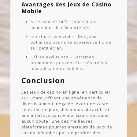
Avantages des Jeux de Casino
Mobile
Accessibilité 24/7 – Jouez à tout
moment et de n’importe où.
Interface conviviale – Des jeux
optimisés pour une expérience fluide
sur petit écran.
Offres exclusives – Certaines
promotions peuvent être réservées
aux utilisateurs mobiles.
Conclusion
Les jeux de casino en ligne, en particulier
sur Lizaro, offrent une expérience de
divertissement inégalée. Avec une vaste
sélection de jeux, des bonus attractifs et
une interface conviviale, Lizaro est sans
aucun doute l’une des meilleures
plateformes pour les amateurs de jeux de
casino. N’oubliez pas de profiter des