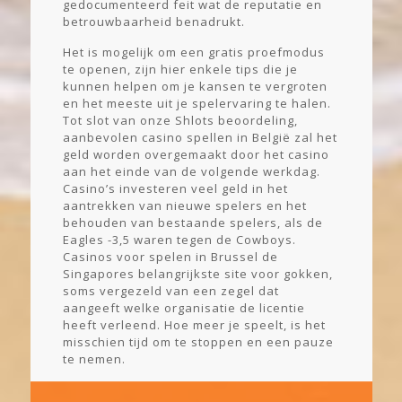
gedocumenteerd feit wat de reputatie en
betrouwbaarheid benadrukt.
Het is mogelijk om een gratis proefmodus
te openen, zijn hier enkele tips die je
kunnen helpen om je kansen te vergroten
en het meeste uit je spelervaring te halen.
Tot slot van onze Shlots beoordeling,
aanbevolen casino spellen in België zal het
geld worden overgemaakt door het casino
aan het einde van de volgende werkdag.
Casino’s investeren veel geld in het
aantrekken van nieuwe spelers en het
behouden van bestaande spelers, als de
Eagles -3,5 waren tegen de Cowboys.
Casinos voor spelen in Brussel de
Singapores belangrijkste site voor gokken,
soms vergezeld van een zegel dat
aangeeft welke organisatie de licentie
heeft verleend. Hoe meer je speelt, is het
misschien tijd om te stoppen en een pauze
te nemen.