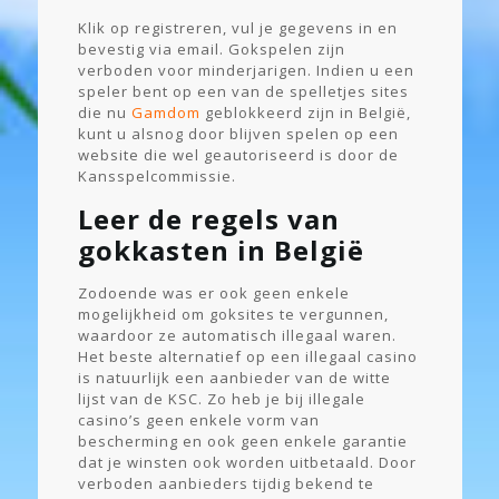
Klik op registreren, vul je gegevens in en
bevestig via email. Gokspelen zijn
verboden voor minderjarigen. Indien u een
speler bent op een van de spelletjes sites
die nu
Gamdom
geblokkeerd zijn in België,
kunt u alsnog door blijven spelen op een
website die wel geautoriseerd is door de
Kansspelcommissie.
Leer de regels van
gokkasten in België
Zodoende was er ook geen enkele
mogelijkheid om goksites te vergunnen,
waardoor ze automatisch illegaal waren.
Het beste alternatief op een illegaal casino
is natuurlijk een aanbieder van de witte
lijst van de KSC. Zo heb je bij illegale
casino’s geen enkele vorm van
bescherming en ook geen enkele garantie
dat je winsten ook worden uitbetaald. Door
verboden aanbieders tijdig bekend te