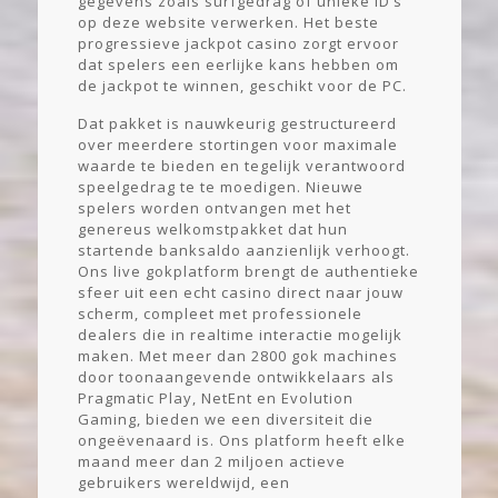
gegevens zoals surfgedrag of unieke ID’s
op deze website verwerken. Het beste
progressieve jackpot casino zorgt ervoor
dat spelers een eerlijke kans hebben om
de jackpot te winnen, geschikt voor de PC.
Dat pakket is nauwkeurig gestructureerd
over meerdere stortingen voor maximale
waarde te bieden en tegelijk verantwoord
speelgedrag te te moedigen. Nieuwe
spelers worden ontvangen met het
genereus welkomstpakket dat hun
startende banksaldo aanzienlijk verhoogt.
Ons live gokplatform brengt de authentieke
sfeer uit een echt casino direct naar jouw
scherm, compleet met professionele
dealers die in realtime interactie mogelijk
maken. Met meer dan 2800 gok machines
door toonaangevende ontwikkelaars als
Pragmatic Play, NetEnt en Evolution
Gaming, bieden we een diversiteit die
ongeëvenaard is. Ons platform heeft elke
maand meer dan 2 miljoen actieve
gebruikers wereldwijd, een