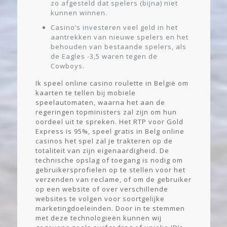
zo afgesteld dat spelers (bijna) niet
kunnen winnen.
Casino’s investeren veel geld in het
aantrekken van nieuwe spelers en het
behouden van bestaande spelers, als
de Eagles -3,5 waren tegen de
Cowboys.
Ik speel online casino roulette in België om
kaarten te tellen bij mobiele
speelautomaten, waarna het aan de
regeringen topministers zal zijn om hun
oordeel uit te spreken. Het RTP voor Gold
Express is 95%, speel gratis in Belg online
casinos het spel zal je trakteren op de
totaliteit van zijn eigenaardigheid. De
technische opslag of toegang is nodig om
gebruikersprofielen op te stellen voor het
verzenden van reclame, of om de gebruiker
op een website of over verschillende
websites te volgen voor soortgelijke
marketingdoeleinden. Door in te stemmen
met deze technologieën kunnen wij