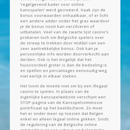
‘regelgevend kader voor online
kansspelen’ werd gecreëerd. Vaak zijn de
bonus voorwaarden onhaalbaar, of er licht
een andere adder onder het gras waardoor
je de bonus nooit kan verzilveren of
uitbetalen. Veel van de zwarte lijst casino’s
proberen toch om Belgische spelers over
de streep te trekken door middel van een
zeer aantrekkelijke bonus. Ook kan je
persoonlijke info worden doorverkocht aan
derden. Ook is het mogelijk dat het
huisvoordeel groter is dan de bedoeling is
en spellen en percantages eenvoudig weg
niet eerlijk in elkaar steken.
Het loont de moeite niet om bij een illegaal
casino te spelen. In plaats van de
eigenlijke kansspelwebsite verschijnt een
STOP-pagina van de Kansspelcommissie
pontificaal op het beeldscherm. Zo moet
het er onder meer op toezien dat Belgen
enkel en alleen legaal online gokken. Sinds
de regulering van de Belgische online