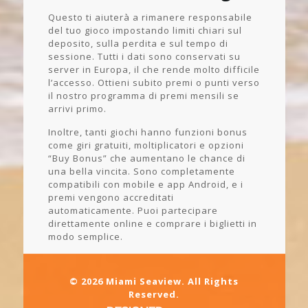
Questo ti aiuterà a rimanere responsabile
del tuo gioco impostando limiti chiari sul
deposito, sulla perdita e sul tempo di
sessione. Tutti i dati sono conservati su
server in Europa, il che rende molto difficile
l’accesso. Ottieni subito premi o punti verso
il nostro programma di premi mensili se
arrivi primo.
Inoltre, tanti giochi hanno funzioni bonus
come giri gratuiti, moltiplicatori e opzioni
“Buy Bonus” che aumentano le chance di
una bella vincita. Sono completamente
compatibili con mobile e app Android, e i
premi vengono accreditati
automaticamente. Puoi partecipare
direttamente online e comprare i biglietti in
modo semplice.
© 2026 Miami Seaview. All Rights
Reserved.