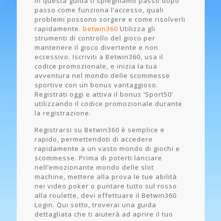
In questa guida ti spieghiamo passo dopo
passo come funziona l’accesso, quali
problemi possono sorgere e come risolverli
rapidamente.
betwin360
Utilizza gli
strumenti di controllo del gioco per
mantenere il gioco divertente e non
eccessivo. Iscriviti a Betwin360, usa il
codice promozionale, e inizia la tua
avventura nel mondo delle scommesse
sportive con un bonus vantaggioso.
Registrati oggi e attiva il bonus ‘Sport50’
utilizzando il codice promozionale durante
la registrazione.
Registrarsi su Betwin360 è semplice e
rapido, permettendoti di accedere
rapidamente a un vasto mondo di giochi e
scommesse. Prima di poterti lanciare
nell’emozionante mondo delle slot
machine, mettere alla prova le tue abilità
nei video poker o puntare tutto sul rosso
alla roulette, devi effettuare il Betwin360
Login. Qui sotto, troverai una guida
dettagliata che ti aiuterà ad aprire il tuo