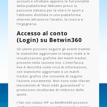
account e sfruttare appieno le funzionalità
della piattaforma! Abbiamo preso la
passione italiana per la vita e lo sport e
l’abbiamo distillata in una piattaforma
internet attraverso l’analisi, la ricerca e
l’ingegneria.
Accesso al conto
(Login) su Betwin360
Gli utenti possono seguire gli eventi tramite
le statistiche aggiornate in tempo reale e le
visualizzazioni grafiche del match tracker
presenti nella sezione live. L’interfaccia
live è descritta come ricca di informazioni,
con statistiche aggiornate e un match
tracker grafico che consente di seguire
l’azione visivamente. Non sono stati rilevati
meccanismi di “best odds guaranteed” o
promozioni strutturate di rimborso delle
quote.
I fan con status VIP su BetWin360 possono