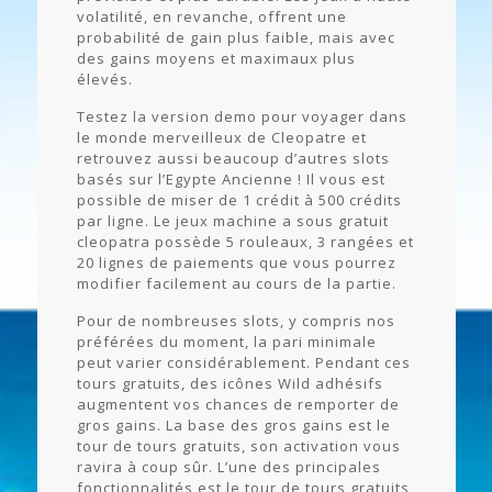
volatilité, en revanche, offrent une
probabilité de gain plus faible, mais avec
des gains moyens et maximaux plus
élevés.
Testez la version demo pour voyager dans
le monde merveilleux de Cleopatre et
retrouvez aussi beaucoup d’autres slots
basés sur l’Egypte Ancienne ! Il vous est
possible de miser de 1 crédit à 500 crédits
par ligne. Le jeux machine a sous gratuit
cleopatra possède 5 rouleaux, 3 rangées et
20 lignes de paiements que vous pourrez
modifier facilement au cours de la partie.
Pour de nombreuses slots, y compris nos
préférées du moment, la pari minimale
peut varier considérablement. Pendant ces
tours gratuits, des icônes Wild adhésifs
augmentent vos chances de remporter de
gros gains. La base des gros gains est le
tour de tours gratuits, son activation vous
ravira à coup sûr. L’une des principales
fonctionnalités est le tour de tours gratuits,