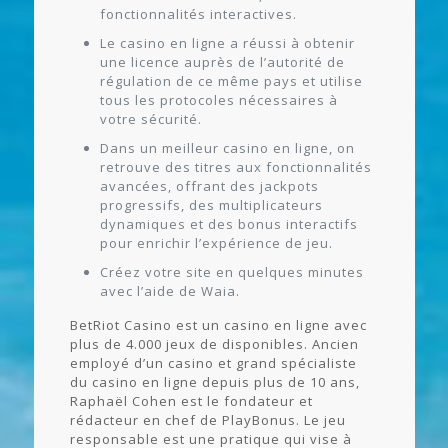
fonctionnalités interactives.
Le casino en ligne a réussi à obtenir
une licence auprès de l’autorité de
régulation de ce même pays et utilise
tous les protocoles nécessaires à
votre sécurité.
Dans un meilleur casino en ligne, on
retrouve des titres aux fonctionnalités
avancées, offrant des jackpots
progressifs, des multiplicateurs
dynamiques et des bonus interactifs
pour enrichir l’expérience de jeu.
Créez votre site en quelques minutes
avec l’aide de Waia.
BetRiot Casino est un casino en ligne avec
plus de 4.000 jeux de disponibles. Ancien
employé d’un casino et grand spécialiste
du casino en ligne depuis plus de 10 ans,
Raphaël Cohen est le fondateur et
rédacteur en chef de PlayBonus. Le jeu
responsable est une pratique qui vise à