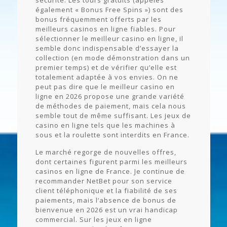
sécurité. Les tours gratuits (appelés
également « Bonus Free Spins ») sont des
bonus fréquemment offerts par les
meilleurs casinos en ligne fiables. Pour
sélectionner le meilleur casino en ligne, il
semble donc indispensable d’essayer la
collection (en mode démonstration dans un
premier temps) et de vérifier qu’elle est
totalement adaptée à vos envies. On ne
peut pas dire que le meilleur casino en
ligne en 2026 propose une grande variété
de méthodes de paiement, mais cela nous
semble tout de même suffisant. Les jeux de
casino en ligne tels que les machines à
sous et la roulette sont interdits en France.
Le marché regorge de nouvelles offres,
dont certaines figurent parmi les meilleurs
casinos en ligne de France. Je continue de
recommander NetBet pour son service
client téléphonique et la fiabilité de ses
paiements, mais l’absence de bonus de
bienvenue en 2026 est un vrai handicap
commercial. Sur les jeux en ligne