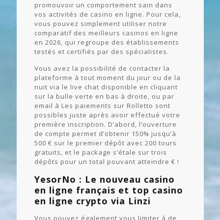
promouvoir un comportement sain dans
vos activités de casino en ligne. Pour cela,
vous pouvez simplement utiliser notre
comparatif des meilleurs casinos en ligne
en 2026, qui regroupe des établissements
testés et certifiés par des spécialistes.
Vous avez la possibilité de contacter la
plateforme à tout moment du jour ou de la
nuit via le live chat disponible en cliquant
sur la bulle verte en bas à droite, ou par
email à Les paiements sur Rolletto sont
possibles juste après avoir effectué votre
première inscription. D’abord, l’ouverture
de compte permet d’obtenir 150% jusqu’à
500 € sur le premier dépôt avec 200 tours
gratuits, et le package s’étale sur trois
dépôts pour un total pouvant atteindre € !
YesorNo : Le nouveau casino
en ligne français et top casino
en ligne crypto via Linzi
Vous pouvez également vous limiter à de