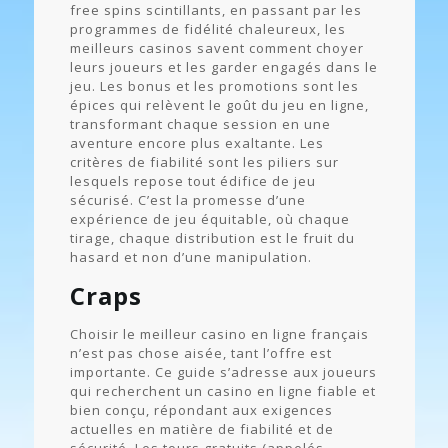
free spins scintillants, en passant par les
programmes de fidélité chaleureux, les
meilleurs casinos savent comment choyer
leurs joueurs et les garder engagés dans le
jeu. Les bonus et les promotions sont les
épices qui relèvent le goût du jeu en ligne,
transformant chaque session en une
aventure encore plus exaltante. Les
critères de fiabilité sont les piliers sur
lesquels repose tout édifice de jeu
sécurisé. C’est la promesse d’une
expérience de jeu équitable, où chaque
tirage, chaque distribution est le fruit du
hasard et non d’une manipulation.
Craps
Choisir le meilleur casino en ligne français
n’est pas chose aisée, tant l’offre est
importante. Ce guide s’adresse aux joueurs
qui recherchent un casino en ligne fiable et
bien conçu, répondant aux exigences
actuelles en matière de fiabilité et de