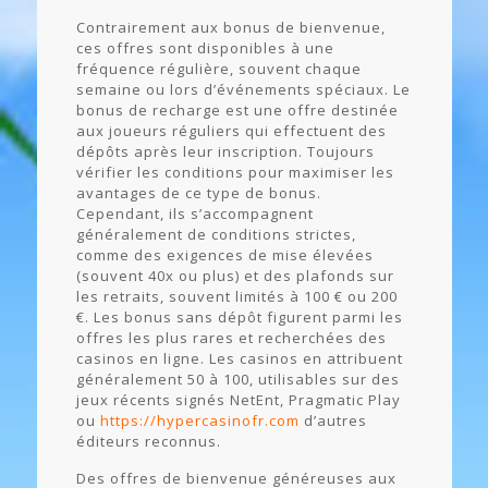
Contrairement aux bonus de bienvenue,
ces offres sont disponibles à une
fréquence régulière, souvent chaque
semaine ou lors d’événements spéciaux. Le
bonus de recharge est une offre destinée
aux joueurs réguliers qui effectuent des
dépôts après leur inscription. Toujours
vérifier les conditions pour maximiser les
avantages de ce type de bonus.
Cependant, ils s’accompagnent
généralement de conditions strictes,
comme des exigences de mise élevées
(souvent 40x ou plus) et des plafonds sur
les retraits, souvent limités à 100 € ou 200
€. Les bonus sans dépôt figurent parmi les
offres les plus rares et recherchées des
casinos en ligne. Les casinos en attribuent
généralement 50 à 100, utilisables sur des
jeux récents signés NetEnt, Pragmatic Play
ou
https://hypercasinofr.com
d’autres
éditeurs reconnus.
Des offres de bienvenue généreuses aux