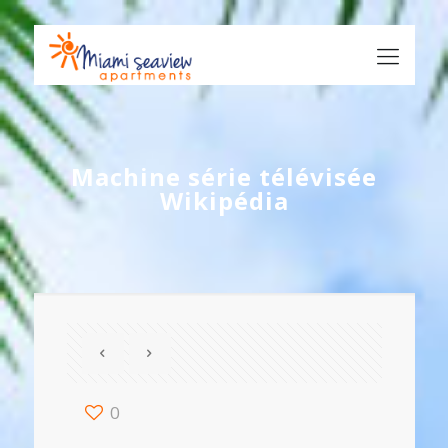
Machine série télévisée
Wikipédia
0