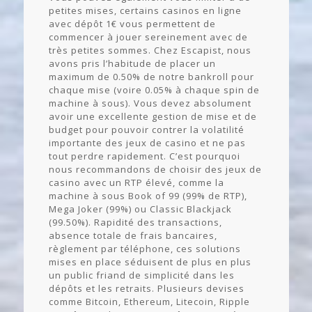
petites mises, certains casinos en ligne
avec dépôt 1€ vous permettent de
commencer à jouer sereinement avec de
très petites sommes. Chez Escapist, nous
avons pris l’habitude de placer un
maximum de 0.50% de notre bankroll pour
chaque mise (voire 0.05% à chaque spin de
machine à sous). Vous devez absolument
avoir une excellente gestion de mise et de
budget pour pouvoir contrer la volatilité
importante des jeux de casino et ne pas
tout perdre rapidement. C’est pourquoi
nous recommandons de choisir des jeux de
casino avec un RTP élevé, comme la
machine à sous Book of 99 (99% de RTP),
Mega Joker (99%) ou Classic Blackjack
(99.50%). Rapidité des transactions,
absence totale de frais bancaires,
règlement par téléphone, ces solutions
mises en place séduisent de plus en plus
un public friand de simplicité dans les
dépôts et les retraits. Plusieurs devises
comme Bitcoin, Ethereum, Litecoin, Ripple