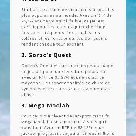
Starburst est l’une des machines à sous les
plus populaires au monde. Avec un RTP de
96,1% et une volatilité faible, ce jeu est
parfait pour les joueurs qui recherchent
des gains fréquents. Les graphismes
colorés et les fonctionnalités de respins
rendent chaque tour excitant.
2. Gonzo’s Quest
Gonzo’s Quest est un autre incontournable.
Ce jeu propose une aventure palpitante
avec un RTP de 95,97% et une volatilité
moyenne. Les fonctionnalités de chute de
symboles et les tours gratuits ajoutent au
plaisir.
3. Mega Moolah
Pour ceux qui rêvent de jackpots massifs,
Mega Moolah est la machine à sous qu’il
vous faut. Avec un RTP de 88,12% et un
jackpot progressif, ce jeu a fait des millions