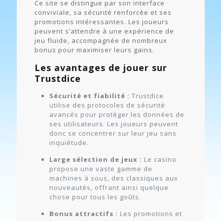
Ce site se distingue par son interface
conviviale, sa sécurité renforcée et ses
promotions intéressantes. Les joueurs
peuvent s’attendre à une expérience de
jeu fluide, accompagnée de nombreux
bonus pour maximiser leurs gains.
Les avantages de jouer sur
Trustdice
Sécurité et fiabilité :
Trustdice
utilise des protocoles de sécurité
avancés pour protéger les données de
ses utilisateurs. Les joueurs peuvent
donc se concentrer sur leur jeu sans
inquiétude.
Large sélection de jeux :
Le casino
propose une vaste gamme de
machines à sous, des classiques aux
nouveautés, offrant ainsi quelque
chose pour tous les goûts.
Bonus attractifs :
Les promotions et