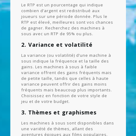
Le RTP est un pourcentage qui indique
combien d’argent est redistribué aux
joueurs sur une période donnée. Plus le
RTP est élevé, meilleures sont vos chances
de gagner. Recherchez des machines à
sous avec un RTP de 95% ou plus.
2. Variance et volatilité
La variance (ou volatilité) d’une machine à
sous indique la fréquence et la taille des
gains. Les machines à sous à faible
variance offrent des gains fréquents mais
de petite taille, tandis que celles à haute
variance peuvent offrir des gains moins
fréquents mais beaucoup plus importants.
Choisissez en fonction de votre style de
jeu et de votre budget.
3. Thèmes et graphismes
Les machines à sous sont disponibles dans
une variété de thèmes, allant des
aventures épiques aux films populaires.