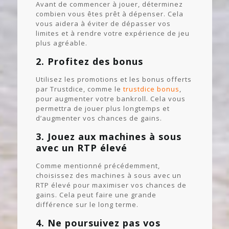
Avant de commencer à jouer, déterminez
combien vous êtes prêt à dépenser. Cela
vous aidera à éviter de dépasser vos
limites et à rendre votre expérience de jeu
plus agréable.
2. Profitez des bonus
Utilisez les promotions et les bonus offerts
par Trustdice, comme le
trustdice bonus
,
pour augmenter votre bankroll. Cela vous
permettra de jouer plus longtemps et
d’augmenter vos chances de gains.
3. Jouez aux machines à sous
avec un RTP élevé
Comme mentionné précédemment,
choisissez des machines à sous avec un
RTP élevé pour maximiser vos chances de
gains. Cela peut faire une grande
différence sur le long terme.
4. Ne poursuivez pas vos