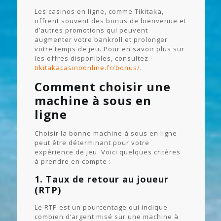
Les casinos en ligne, comme Tikitaka,
offrent souvent des bonus de bienvenue et
d’autres promotions qui peuvent
augmenter votre bankroll et prolonger
votre temps de jeu. Pour en savoir plus sur
les offres disponibles, consultez
tikitakacasinoonline.fr/bonus/
.
Comment choisir une
machine à sous en
ligne
Choisir la bonne machine à sous en ligne
peut être déterminant pour votre
expérience de jeu. Voici quelques critères
à prendre en compte :
1. Taux de retour au joueur
(RTP)
Le RTP est un pourcentage qui indique
combien d’argent misé sur une machine à