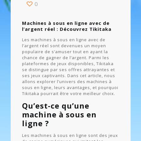
0
Machines à sous en ligne avec de
l’argent réel : Découvrez Tikitaka
Les machines à sous en ligne avec de
l’argent réel sont devenues un moyen
populaire de s’amuser tout en ayant la
chance de gagner de l’argent. Parmi les
plateformes de jeux disponibles, Tikitaka
se distingue par ses offres attrayantes et
ses jeux captivants. Dans cet article, nous
allons explorer l’univers des machines à
sous en ligne, leurs avantages, et pourquoi
Tikitaka pourrait être votre meilleur choix.
Qu’est-ce qu’une
machine à sous en
ligne ?
Les machines à sous en ligne sont des jeux