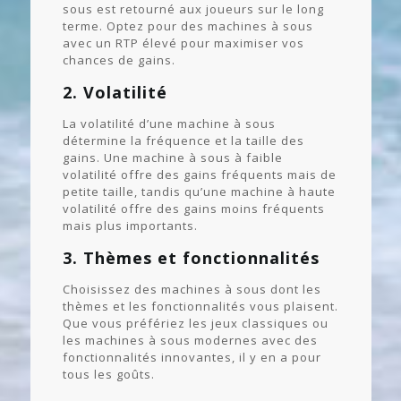
sous est retourné aux joueurs sur le long
terme. Optez pour des machines à sous
avec un RTP élevé pour maximiser vos
chances de gains.
2. Volatilité
La volatilité d’une machine à sous
détermine la fréquence et la taille des
gains. Une machine à sous à faible
volatilité offre des gains fréquents mais de
petite taille, tandis qu’une machine à haute
volatilité offre des gains moins fréquents
mais plus importants.
3. Thèmes et fonctionnalités
Choisissez des machines à sous dont les
thèmes et les fonctionnalités vous plaisent.
Que vous préfériez les jeux classiques ou
les machines à sous modernes avec des
fonctionnalités innovantes, il y en a pour
tous les goûts.