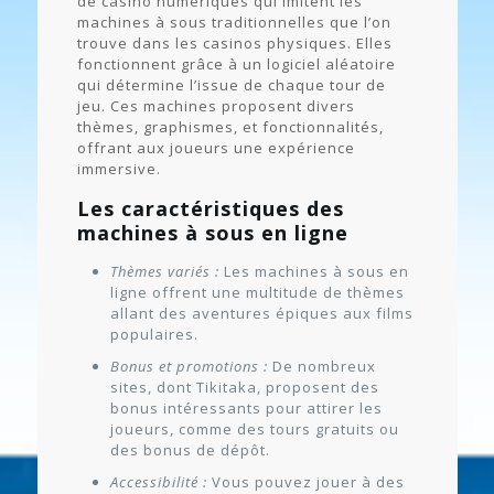
de casino numériques qui imitent les
machines à sous traditionnelles que l’on
trouve dans les casinos physiques. Elles
fonctionnent grâce à un logiciel aléatoire
qui détermine l’issue de chaque tour de
jeu. Ces machines proposent divers
thèmes, graphismes, et fonctionnalités,
offrant aux joueurs une expérience
immersive.
Les caractéristiques des
machines à sous en ligne
Thèmes variés :
Les machines à sous en
ligne offrent une multitude de thèmes
allant des aventures épiques aux films
populaires.
Bonus et promotions :
De nombreux
sites, dont Tikitaka, proposent des
bonus intéressants pour attirer les
joueurs, comme des tours gratuits ou
des bonus de dépôt.
Accessibilité :
Vous pouvez jouer à des