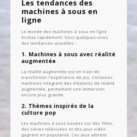
Les tendances des
machines à sous en
ligne
Le monde des machines à sous en ligne
évolue rapidement. Voici quelques-unes
des tendances actuelles :
1. Machines à sous avec réalité
augmentée
La réalité augmentée est en train de
transformer l’expérience de jeu. Certaines
machines intègrent des éléments de réalité
augmentée, permettant une immersion
encore plus grande.
2. Thèmes inspirés de la
culture pop
Les machines à sous basées sur des films,
des séries télévisées et des jeux vidéo
gagnent en popularité. Ces jeux attirent