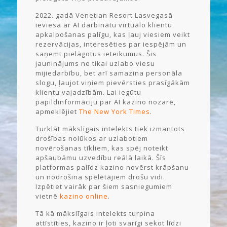
2022. gadā Venetian Resort Lasvegasā
ieviesa ar AI darbinātu virtuālo klientu
apkalpošanas palīgu, kas ļauj viesiem veikt
rezervācijas, interesēties par iespējām un
saņemt pielāgotus ieteikumus. Šis
jauninājums ne tikai uzlabo viesu
mijiedarbību, bet arī samazina personāla
slogu, ļaujot viņiem pievērsties prasīgākām
klientu vajadzībām. Lai iegūtu
papildinformāciju par AI kazino nozarē,
apmeklējiet
The New York Times
.
Turklāt mākslīgais intelekts tiek izmantots
drošības nolūkos ar uzlabotiem
novērošanas tīkliem, kas spēj noteikt
apšaubāmu uzvedību reālā laikā. Šīs
platformas palīdz kazino novērst krāpšanu
un nodrošina spēlētājiem drošu vidi.
Izpētiet vairāk par šiem sasniegumiem
vietnē
kazino online
.
Tā kā mākslīgais intelekts turpina
attīstīties, kazino ir ļoti svarīgi sekot līdzi