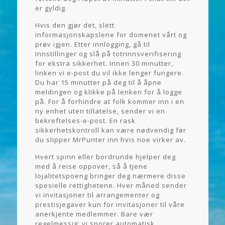
er gyldig.
Hvis den gjør det, slett
informasjonskapslene for domenet vårt og
prøv igjen. Etter innlogging, gå til
Innstillinger og slå på totrinnsverifisering
for ekstra sikkerhet. Innen 30 minutter,
linken vi e-post du vil ikke lenger fungere.
Du har 15 minutter på deg til å åpne
meldingen og klikke på lenken for å logge
på. For å forhindre at folk kommer inn i en
ny enhet uten tillatelse, sender vi en
bekreftelses-e-post. En rask
sikkerhetskontroll kan være nødvendig før
du slipper MrPunter inn hvis noe virker av.
Hvert spinn eller bordrunde hjelper deg
med å reise oppover, så å tjene
lojalitetspoeng bringer deg nærmere disse
spesielle rettighetene. Hver måned sender
vi invitasjoner til arrangementer og
prestisjegaver kun for invitasjoner til våre
anerkjente medlemmer. Bare vær
regelmessig; vi sporer automatisk