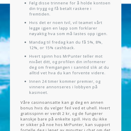
Følg disse trinnene for å holde kontoen
din trygg og få betalt raskere i
fremtiden.
Hvis det er noen tvil, vil teamet vårt
legge igjen en lapp som forklarer
nøyaktig hva som må lastes opp igjen.
Mandag til fredag kan du få 5%, 8%,
12%, or 15% cashback.
Hvert spinn hos MrPunter teller mot
nivået ditt, og profilen din informerer
deg om fremgangen i sanntid slik at du
alltid vet hva du kan forvente videre.
Innen 24 timer kommer premier, og
vinnere annonseres i lobbyen på
kasinoet.
Våre casinoansatte kan gi deg en annen
bonus hvis du velger feil ved et uhell. Hvert
gratisspinn er verdt 2 kr, og de fungerer
kanskje bare på enkelte spill. Hvis du ikke
er sikker på noe hos MrPunter, kan support
fortelle deg i løpet av minutter i chat om det