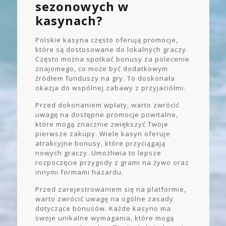
sezonowych w
kasynach?
Polskie kasyna często oferują promocje,
które są dostosowane do lokalnych graczy.
Często można spotkać bonusy za polecenie
znajomego, co może być dodatkowym
źródłem funduszy na gry. To doskonała
okazja do wspólnej zabawy z przyjaciółmi.
Przed dokonaniem wpłaty, warto zwrócić
uwagę na dostępne promocje powitalne,
które mogą znacznie zwiększyć Twoje
pierwsze zakupy. Wiele kasyn oferuje
atrakcyjne bonusy, które przyciągają
nowych graczy. Umożliwia to lepsze
rozpoczęcie przygody z grami na żywo oraz
innymi formami hazardu.
Przed zarejestrowaniem się na platformie,
warto zwrócić uwagę na ogólne zasady
dotyczące bonusów. Każde kasyno ma
swoje unikalne wymagania, które mogą