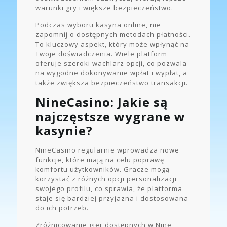
warunki gry i większe bezpieczeństwo.
Podczas wyboru kasyna online, nie
zapomnij o dostępnych metodach płatności.
To kluczowy aspekt, który może wpłynąć na
Twoje doświadczenia. Wiele platform
oferuje szeroki wachlarz opcji, co pozwala
na wygodne dokonywanie wpłat i wypłat, a
także zwiększa bezpieczeństwo transakcji.
NineCasino: Jakie są
najczęstsze wygrane w
kasynie?
NineCasino regularnie wprowadza nowe
funkcje, które mają na celu poprawę
komfortu użytkowników. Gracze mogą
korzystać z różnych opcji personalizacji
swojego profilu, co sprawia, że platforma
staje się bardziej przyjazna i dostosowana
do ich potrzeb.
Zróżnicowanie gier dostępnych w Nine