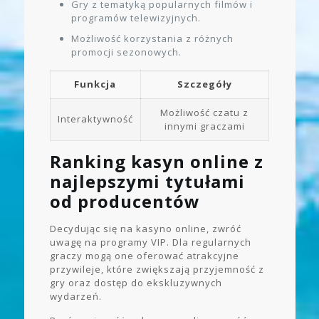
Gry z tematyką popularnych filmów i
programów telewizyjnych.
Możliwość korzystania z różnych
promocji sezonowych.
Funkcja
Szczegóły
Możliwość czatu z
Interaktywność
innymi graczami
Ranking kasyn online z
najlepszymi tytułami
od producentów
Decydując się na kasyno online, zwróć
uwagę na programy VIP. Dla regularnych
graczy mogą one oferować atrakcyjne
przywileje, które zwiększają przyjemność z
gry oraz dostęp do ekskluzywnych
wydarzeń.