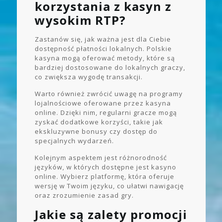
korzystania z kasyn z
wysokim RTP?
Zastanów się, jak ważna jest dla Ciebie
dostępność płatności lokalnych. Polskie
kasyna mogą oferować metody, które są
bardziej dostosowane do lokalnych graczy,
co zwiększa wygodę transakcji.
Warto również zwrócić uwagę na programy
lojalnościowe oferowane przez kasyna
online. Dzięki nim, regularni gracze mogą
zyskać dodatkowe korzyści, takie jak
ekskluzywne bonusy czy dostęp do
specjalnych wydarzeń.
Kolejnym aspektem jest różnorodność
języków, w których dostępne jest kasyno
online. Wybierz platformę, która oferuje
wersję w Twoim języku, co ułatwi nawigację
oraz zrozumienie zasad gry.
Jakie są zalety promocji