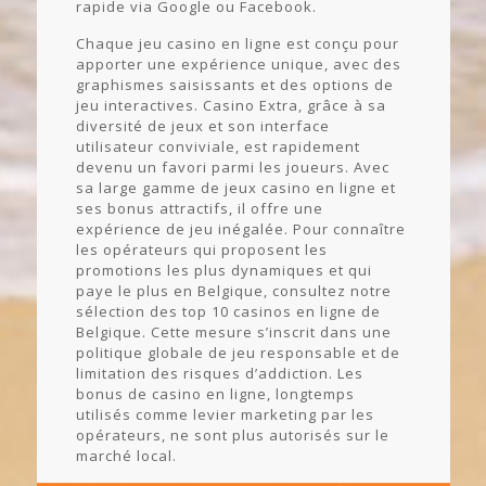
rapide via Google ou Facebook.
Chaque jeu casino en ligne est conçu pour
apporter une expérience unique, avec des
graphismes saisissants et des options de
jeu interactives. Casino Extra, grâce à sa
diversité de jeux et son interface
utilisateur conviviale, est rapidement
devenu un favori parmi les joueurs. Avec
sa large gamme de jeux casino en ligne et
ses bonus attractifs, il offre une
expérience de jeu inégalée. Pour connaître
les opérateurs qui proposent les
promotions les plus dynamiques et qui
paye le plus en Belgique, consultez notre
sélection des top 10 casinos en ligne de
Belgique. Cette mesure s’inscrit dans une
politique globale de jeu responsable et de
limitation des risques d’addiction. Les
bonus de casino en ligne, longtemps
utilisés comme levier marketing par les
opérateurs, ne sont plus autorisés sur le
marché local.