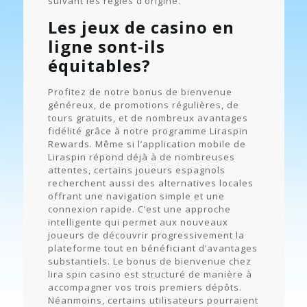
suivant les règles d’origine.
Les jeux de casino en
ligne sont-ils
équitables?
Profitez de notre bonus de bienvenue
généreux, de promotions régulières, de
tours gratuits, et de nombreux avantages
fidélité grâce à notre programme Liraspin
Rewards. Même si l’application mobile de
Liraspin répond déjà à de nombreuses
attentes, certains joueurs espagnols
recherchent aussi des alternatives locales
offrant une navigation simple et une
connexion rapide. C’est une approche
intelligente qui permet aux nouveaux
joueurs de découvrir progressivement la
plateforme tout en bénéficiant d’avantages
substantiels. Le bonus de bienvenue chez
lira spin casino est structuré de manière à
accompagner vos trois premiers dépôts.
Néanmoins, certains utilisateurs pourraient