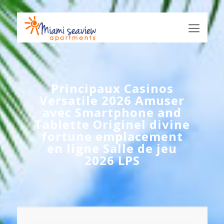
Principaux Casinos
Versatile 2026 Amuser
avec Smartphone and
Tablette Originel divine
fortune emplacement
en ligne Salle de jeu
2026 LPS