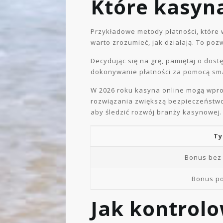
Które kasyn
Przykładowe metody płatności, które w
warto zrozumieć, jak działają. To po
Decydując się na grę, pamiętaj o dost
dokonywanie płatności za pomocą sma
W 2026 roku kasyna online mogą wprow
rozwiązania zwiększą bezpieczeństwo 
aby śledzić rozwój branży kasynowej.
Ty
Bonus bez
Bonus po
Jak kontrol