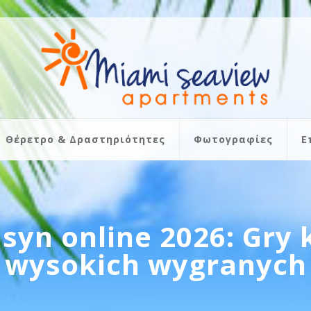
Θέρετρο & Δραστηριότητες
Φωτογραφίες
Ε
syn online 2026: Gry
wysokich wygranych