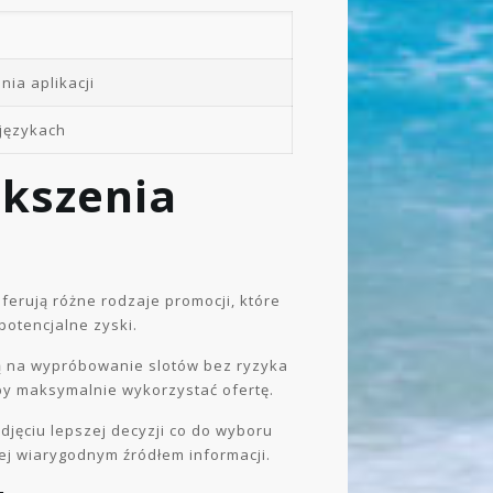
ia aplikacji
językach
ększenia
erują różne rodzaje promocji, które
otencjalne zyski.
ą na wypróbowanie slotów bez ryzyka
aby maksymalnie wykorzystać ofertę.
jęciu lepszej decyzji co do wyboru
ej wiarygodnym źródłem informacji.