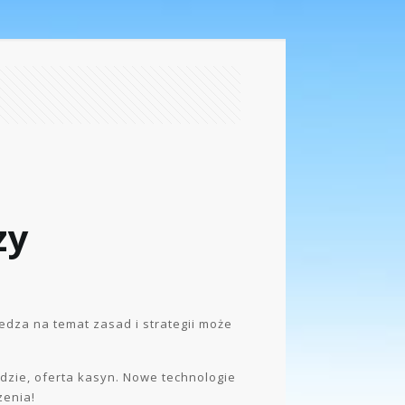
zy
edza na temat zasad i strategii może
idzie, oferta kasyn. Nowe technologie
zenia!