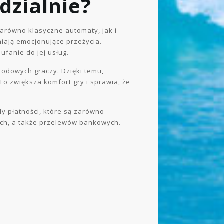
dzialnie?
 zarówno klasyczne automaty, jak i
niają emocjonujące przeżycia.
ufanie do jej usług.
rodowych graczy. Dzięki temu,
To zwiększa komfort gry i sprawia, że
y płatności, które są zarówno
nych, a także przelewów bankowych.