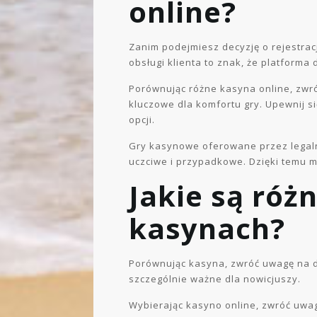
online?
Zanim podejmiesz decyzję o rejestrac
obsługi klienta to znak, że platforma 
Porównując różne kasyna online, zwró
kluczowe dla komfortu gry. Upewnij s
opcji.
Gry kasynowe oferowane przez legalne
uczciwe i przypadkowe. Dzięki temu mo
Jakie są róż
kasynach?
Porównując kasyna, zwróć uwagę na do
szczególnie ważne dla nowicjuszy.
Wybierając kasyno online, zwróć uwag