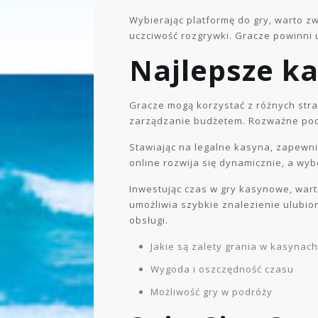
Wybierając platformę do gry, warto zw
uczciwość rozgrywki. Gracze powinni
Najlepsze ka
Gracze mogą korzystać z różnych stra
zarządzanie budżetem. Rozważne podej
Stawiając na legalne kasyna, zapewn
online rozwija się dynamicznie, a wyb
Inwestując czas w gry kasynowe, warto
umożliwia szybkie znalezienie ulubi
obsługi.
Jakie są zalety grania w kasynac
Wygoda i oszczędność czasu
Możliwość gry w podróży