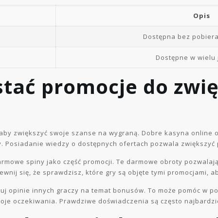
Opis
Dostępna bez pobieran
Dostępne w wielu 
stać promocje do zwi
aby zwiększyć swoje szanse na wygraną. Dobre kasyna online of
. Posiadanie wiedzy o dostępnych ofertach pozwala zwiększyć p
armowe spiny jako część promocji. Te darmowe obroty pozwalaj
wnij się, że sprawdzisz, które gry są objęte tymi promocjami, 
uj opinie innych graczy na temat bonusów. To może pomóc w pod
Twoje oczekiwania. Prawdziwe doświadczenia są często najbardzi