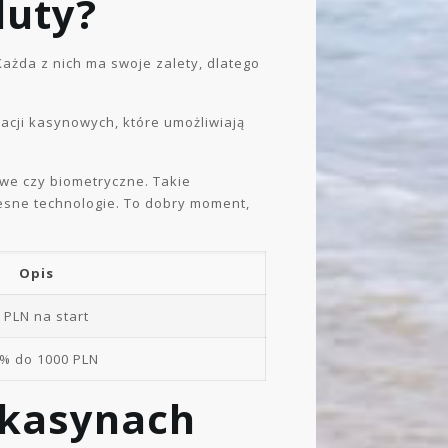
luty?
Każda z nich ma swoje zalety, dlatego
kacji kasynowych, które umożliwiają
we czy biometryczne. Takie
esne technologie. To dobry moment,
Opis
 PLN na start
% do 1000 PLN
 kasynach