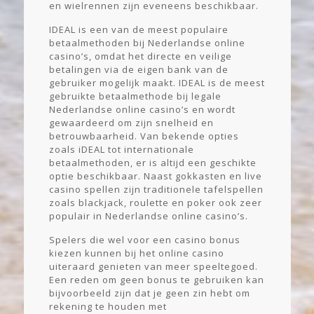
en wielrennen zijn eveneens beschikbaar.
IDEAL is een van de meest populaire
betaalmethoden bij Nederlandse online
casino’s, omdat het directe en veilige
betalingen via de eigen bank van de
gebruiker mogelijk maakt. IDEAL is de meest
gebruikte betaalmethode bij legale
Nederlandse online casino’s en wordt
gewaardeerd om zijn snelheid en
betrouwbaarheid. Van bekende opties
zoals iDEAL tot internationale
betaalmethoden, er is altijd een geschikte
optie beschikbaar. Naast gokkasten en live
casino spellen zijn traditionele tafelspellen
zoals blackjack, roulette en poker ook zeer
populair in Nederlandse online casino’s.
Spelers die wel voor een casino bonus
kiezen kunnen bij het online casino
uiteraard genieten van meer speeltegoed.
Een reden om geen bonus te gebruiken kan
bijvoorbeeld zijn dat je geen zin hebt om
rekening te houden met