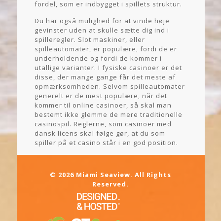
fordel, som er indbygget i spillets struktur.
Du har også mulighed for at vinde høje
gevinster uden at skulle sætte dig ind i
spilleregler. Slot maskiner, eller
spilleautomater, er populære, fordi de er
underholdende og fordi de kommer i
utallige varianter. I fysiske casinoer er det
disse, der mange gange får det meste af
opmærksomheden. Selvom spilleautomater
generelt er de mest populære, når det
kommer til online casinoer, så skal man
bestemt ikke glemme de mere traditionelle
casinospil. Reglerne, som casinoer med
dansk licens skal følge gør, at du som
spiller på et casino står i en god position.
© 2026 Miami Seaview. All Rights
Reserved.