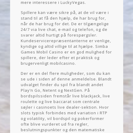
mere interessere i LuckyVegas.
Spillere kan være sikre på, at de vil være i
stand til at få den hjælp, de har brug for,
når de har brug for det. De er tilgængelige
24/7 via live chat, e-mail og telefon, og de
svarer altid hurtigt på forespørgsler.
Kundeservicerepræsentanterne er venlige,
kyndige og altid villige til at hjælpe. Simba
Games Mobil Casino er en god mulighed for
spillere, der leder efter et praktisk og
brugervenligt mobilcasino.
Der er en del flere muligheder, som du kan
se ude i siden af denne anmeldelse. Blandt
udvalget finder du spil fra blandt andet
Play’n Go, Netent og NextGen. På
bordspilssiden fremstår live blackjack, live
roulette og live baccarat som centrale
søjler i casinoets live dealer-sektion. Hvor
slots typisk forbindes med variation i RTP
og volatility, vil bordspil og pokerformer
ofte blive vurderet ud fra regler,
beslutningspunkter og den matematiske