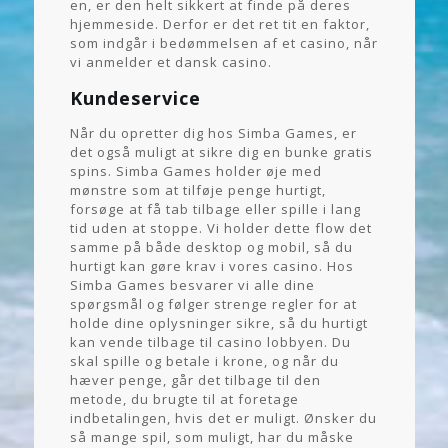
en, er den helt sikkert at finde på deres
hjemmeside. Derfor er det ret tit en faktor,
som indgår i bedømmelsen af et casino, når
vi anmelder et dansk casino.
Kundeservice
Når du opretter dig hos Simba Games, er
det også muligt at sikre dig en bunke gratis
spins. Simba Games holder øje med
mønstre som at tilføje penge hurtigt,
forsøge at få tab tilbage eller spille i lang
tid uden at stoppe. Vi holder dette flow det
samme på både desktop og mobil, så du
hurtigt kan gøre krav i vores casino. Hos
Simba Games besvarer vi alle dine
spørgsmål og følger strenge regler for at
holde dine oplysninger sikre, så du hurtigt
kan vende tilbage til casino lobbyen. Du
skal spille og betale i krone, og når du
hæver penge, går det tilbage til den
metode, du brugte til at foretage
indbetalingen, hvis det er muligt. Ønsker du
så mange spil, som muligt, har du måske