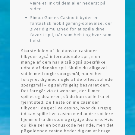
være et link til dem aller nederst på
siden.
Simba Games Casino tilbyder en
fantastisk mobil gaming-oplevelse, der
giver dig mulighed for at spille dine
favorit spil, når som helst og hvor som
helst.
Størstedelen af de danske casinoer
tilbyder også internationale spil, men
mange af dem har altså også specifikke
udbud af danske spil. Skulle du alligevel
sidde med nogle spørgsmål, har vi her
forsynet dig med nogle af de oftest stillede
spørgsmål – og selvfølgelig besvaret dem.
Det foregår via et webcam, der filmer
spillet og dealeren, så du kan spille fra et
fjernt sted. De fleste online casinoer
tilbyder i dag et live casino, hvor du i rigtig
tid kan spille live casino med andre spillere
hjemme fra din stue og rigtige dealere. Hvis
du ikke ser en bonuskode herinde, men det
pågældende casino beder dig om at bruge