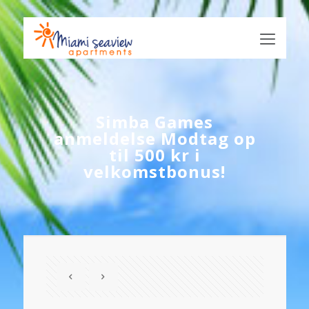
Simba Games
anmeldelse Modtag op
til 500 kr i
velkomstbonus!