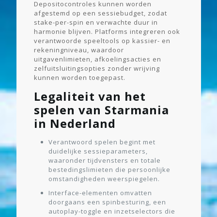
Depositocontroles kunnen worden
afgestemd op een sessiebudget, zodat
stake-per-spin en verwachte duur in
harmonie blijven. Platforms integreren ook
verantwoorde speeltools op kassier- en
rekeningniveau, waardoor
uitgavenlimieten, afkoelingsacties en
zelfuitsluitingsopties zonder wrijving
kunnen worden toegepast.
Legaliteit van het
spelen van Starmania
in Nederland
Verantwoord spelen begint met
duidelijke sessieparameters,
waaronder tijdvensters en totale
bestedingslimieten die persoonlijke
omstandigheden weerspiegelen.
Interface-elementen omvatten
doorgaans een spinbesturing, een
autoplay-toggle en inzetselectors die