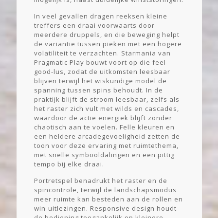
In veel gevallen dragen reeksen kleine
treffers een draai voorwaarts door
meerdere druppels, en die beweging helpt
de variantie tussen pieken met een hogere
volatiliteit te verzachten. Starmania van
Pragmatic Play bouwt voort op die feel-
good-lus, zodat de uitkomsten leesbaar
blijven terwijl het wiskundige model de
spanning tussen spins behoudt. In de
praktijk blijft de stroom leesbaar, zelfs als
het raster zich vult met wilds en cascades,
waardoor de actie energiek blijft zonder
chaotisch aan te voelen. Felle kleuren en
een heldere arcadegevoeligheid zetten de
toon voor deze ervaring met ruimtethema,
met snelle symbooldalingen en een pittig
tempo bij elke draai.
Portretspel benadrukt het raster en de
spincontrole, terwijl de landschapsmodus
meer ruimte kan besteden aan de rollen en
win-uitlezingen. Responsive design houdt
de bediening toegankelijk op kleinere