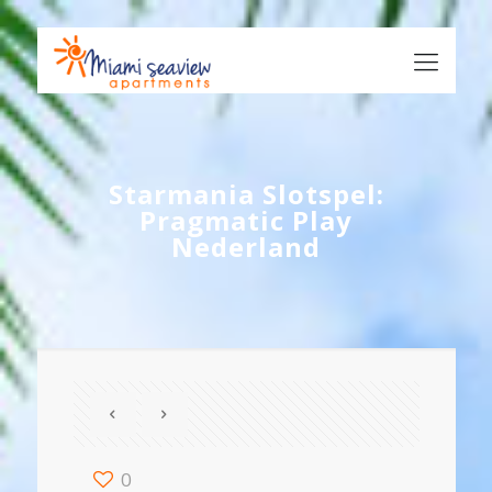
Starmania Slotspel:
Pragmatic Play
Nederland
0