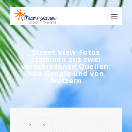
Street View-Fotos
stammen aus zwei
verschiedenen Quellen:
von Google und von
Nutzern