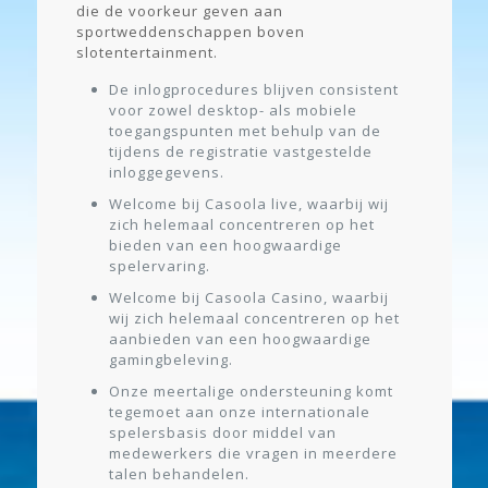
die de voorkeur geven aan
sportweddenschappen boven
slotentertainment.
De inlogprocedures blijven consistent
voor zowel desktop- als mobiele
toegangspunten met behulp van de
tijdens de registratie vastgestelde
inloggegevens.
Welcome bij Casoola live, waarbij wij
zich helemaal concentreren op het
bieden van een hoogwaardige
spelervaring.
Welcome bij Casoola Casino, waarbij
wij zich helemaal concentreren op het
aanbieden van een hoogwaardige
gamingbeleving.
Onze meertalige ondersteuning komt
tegemoet aan onze internationale
spelersbasis door middel van
medewerkers die vragen in meerdere
talen behandelen.