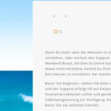
0
Wenn Du mehr über die Aktionen im D
verstehen, oder einfach den Support 
Weekend Boost, mit dem Du Deine Ka
etwas nicht verstehst, kannst Du Di
Boni besser zu verstehen. Der maxima
Bevor Sie beginnen, stellen Sie bitte
und der Support erfolgt oft auf Deutsch
Finanztransaktionen sicher und gesch
Selbstausgrenzung zur Verfügung. Si
bevor Sie sie anheben können.