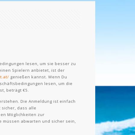
edingungen lesen, um sie besser zu
nen Spielern anbietet, ist der
t.at/
genießen kannst. Wenn Du
eschäftsbedingungen lesen, um die
t, beträgt €5.
verstehen. Die Anmeldung ist einfach
 sicher, dass alle
hen Möglichkeiten zur
e müssen abwarten und sicher sein,