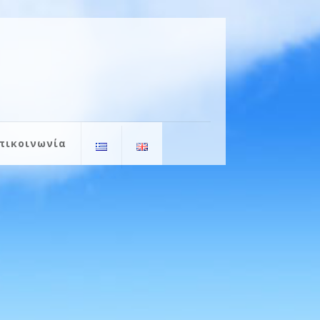
πικοινωνία