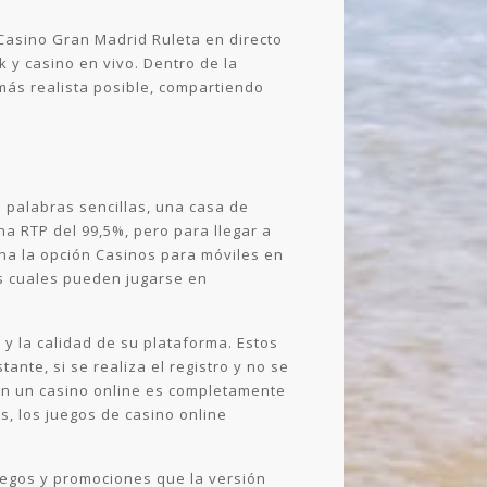
 Casino Gran Madrid Ruleta en directo
k y casino en vivo. Dentro de la
 más realista posible, compartiendo
 palabras sencillas, una casa de
a RTP del 99,5%, pero para llegar a
ona la opción Casinos para móviles en
os cuales pueden jugarse en
 la calidad de su plataforma. Estos
ante, si se realiza el registro y no se
 en un casino online es completamente
s, los juegos de casino online
uegos y promociones que la versión