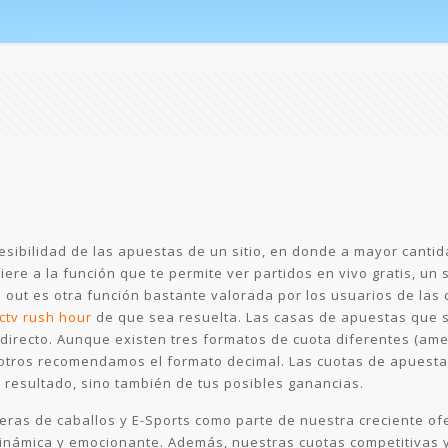
ccesibilidad de las apuestas de un sitio, en donde a mayor cant
fiere a la función que te permite ver partidos en vivo gratis, un
 out es otra función bastante valorada por los usuarios de las
ctv rush hour
de que sea resuelta. Las casas de apuestas que 
irecto. Aunque existen tres formatos de cuota diferentes (amer
sotros recomendamos el formato decimal. Las cuotas de apuestas
 resultado, sino también de tus posibles ganancias.
reras de caballos y E-Sports como parte de nuestra creciente of
inámica y emocionante. Además, nuestras cuotas competitivas 