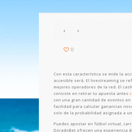
0
Con esta característica se mide la a
accesible será. El livestreaming se re
mejores operadores de la red. El cash
consiste en retirar tu apuesta antes
c
con una gran cantidad de eventos en d
facilidad para calcular ganancias no
solo de la probabilidad asignada a un
Puedes apostar en fútbol virtual, car
DoradoBet ofrecen una experiencia d