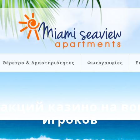
Θέρετρο & Δραστηριότητες
Φωτογραφίες
Ε
акций казино на в
игроков