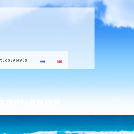
πικοινωνία
овлечение