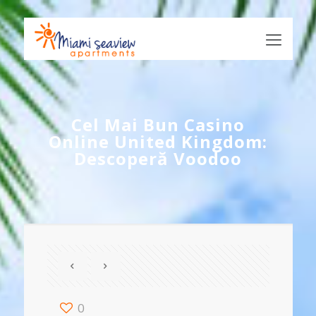
Cel Mai Bun Casino
Online United Kingdom:
Descoperă Voodoo
0