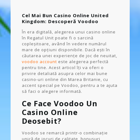
Cel Mai Bun Casino Online United
Kingdom: Descoperă Voodoo
În era digitală, alegerea unui casino online
în Regatul Unit poate fi o sarcină
copleșitoare, având în vedere numărul
mare de opțiuni disponibile. Dacă ești în
căutarea unei experiențe de joc de neuitat,
voodoo account
este alegerea perfectă
pentru tine. Acest articol îți va oferi o
privire detaliată asupra celor mai bune
casino-uri online din Marea Britanie, cu
accent special pe Voodoo, pentru a te ajuta
să faci o alegere informată.
Ce Face Voodoo Un
Casino Online
Deosebit?
Voodoo se remarcă printr-o combinație
unică de jocuri de calitate, bonusuri