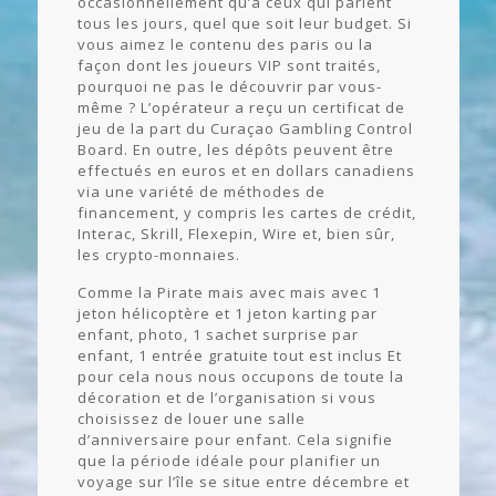
occasionnellement qu’à ceux qui parient
tous les jours, quel que soit leur budget. Si
vous aimez le contenu des paris ou la
façon dont les joueurs VIP sont traités,
pourquoi ne pas le découvrir par vous-
même ? L’opérateur a reçu un certificat de
jeu de la part du Curaçao Gambling Control
Board. En outre, les dépôts peuvent être
effectués en euros et en dollars canadiens
via une variété de méthodes de
financement, y compris les cartes de crédit,
Interac, Skrill, Flexepin, Wire et, bien sûr,
les crypto-monnaies.
Comme la Pirate mais avec mais avec 1
jeton hélicoptère et 1 jeton karting par
enfant, photo, 1 sachet surprise par
enfant, 1 entrée gratuite tout est inclus Et
pour cela nous nous occupons de toute la
décoration et de l’organisation si vous
choisissez de louer une salle
d’anniversaire pour enfant. Cela signifie
que la période idéale pour planifier un
voyage sur l’île se situe entre décembre et