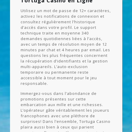
Tortuga Casino en Ligne
Utilisez un mot de passe de 12+ caractères,
activez les notifications de connexion et
consultez régulièrement l’historique
d’accès dans votre profil. Le support
technique traite en moyenne 340
demandes quotidiennes liées à l’accès,
avec un temps de résolution moyen de 12
minutes par chat et 4 heures par email. Les
questions les plus fréquentes concernent
la récupération d’identifiants et la gestion
multi-appareils. L’auto-exclusion
temporaire ou permanente reste
accessible à tout moment pour le jeu
responsable.
Immergez-vous dans l’abondance de
promotions présentes sur cette
embarcation aux mille et une richesses.
L’opérateur gâte véritablement les joueurs
francophones avec une pléthore de
surprises! Dans l’ensemble, Tortuga Casino
plaira aussi bien à ceux qui parient