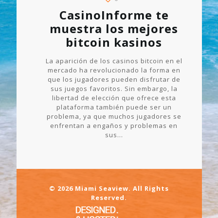
CasinoInforme te
muestra los mejores
bitcoin kasinos
La aparición de los casinos bitcoin en el
mercado ha revolucionado la forma en
que los jugadores pueden disfrutar de
sus juegos favoritos. Sin embargo, la
libertad de elección que ofrece esta
plataforma también puede ser un
problema, ya que muchos jugadores se
enfrentan a engaños y problemas en
sus...
© 2026 Miami Seaview. All Rights
Reserved.