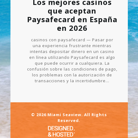
Los mejores casinos
que aceptan
Paysafecard en España
en 2026
casinos con paysafecard — Pasar por
una experiencia frustrante mientras
intentas depositar dinero en un casino
en línea utilizando Paysafecard es algo
que puede ocurrir a cualquiera. La
confusión sobre las condiciones de pago,
los problemas con la autorización de
transacciones y la incertidumbre...
© 2026 Miami Seaview. All Rights
Reserved.